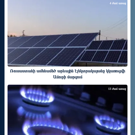
4 ժամ առաջ
Ռուսաստանի ամենամեծ արևային էլեկտրակայանը կկառուցվի
Ամուրի մարզում
13 ժամ առաջ