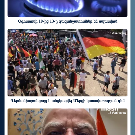
Օգոստոսի 10-ից 13-ը գազանջատումներ են սպասվում
13 ժամ առաջ
Գերմանիայում ցույց է անցկացվել Մերցի կառավարության դեմ
13 ժամ առաջ