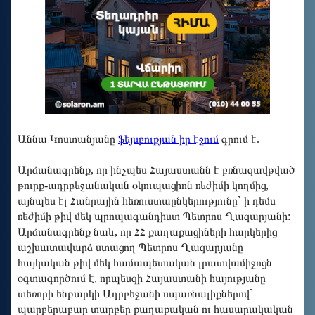
Աննա Կոստանյանը
ֆեյսբուքյան իր էջում
գրում է.
Արձանագրենք, որ ինչպես Հայաստանն է բռնազավթված
թուրք-ադրբեջանական օկուպացիոն ռեժիմի կողմից,
այնպես էլ Հանրային հեռուստաընկերությունը` ի դեմս
ռեժիմի թիվ մեկ պրոպագանդիստ Պետրոս Ղազարյանի:
Արձանագրենք նաև, որ ՀՀ քաղաքացիների հարկերից
աշխատավարձ ստացող Պետրոս Ղազարյանը
հայկական թիվ մեկ համապետական լրատվամիջոցն
օգտագործում է, որպեսզի Հայաստանի հայությանը
տեռորի ենթարկի Ադրբեջանի սպառնալիքներով`
պարբերաբար տարբեր քաղաքական ու հասարակական