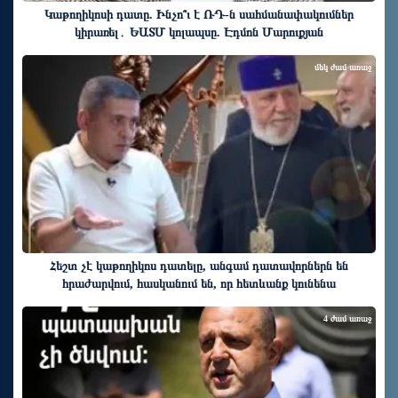
Կաթողիկոսի դատը. Ինչո՞ւ է ՌԴ-ն սահմանափակումներ
կիրառել․ ԵԱՏՄ կոլապսը. Էդմոն Մարուքյան
մեկ ժամ առաջ
Հեշտ չէ կաթողիկոս դատելը, անգամ դատավորներն են
հրաժարվում, հասկանում են, որ հետևանք կունենա
4 ժամ առաջ