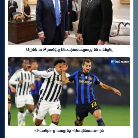
Ալիևն ու Թրամփը հեռախոսազրույց են ունեցել
16 ժամ առաջ
«Ինտեր»-ը հաղթեց «Յուվենտուս»-ին