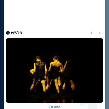
‹
›
ԹՐԵՆԴ
3 օր առաջ