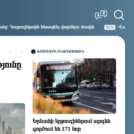
Tbilisi
Moscow
22:55
21:55
փորձելու մասին
Վարչապետ լինել, չի նշանակում ինչ
16:51
‹
›
ԽՄԲԱԳՐԻ ԸՆՏՐՈՒԹՅՈՒՆ
յունը
Քարը քարին չեն թողնի. 
1 ՕՐ ԱՌԱՋ
Երևանի երթուղիներում արդեն
գործում են 171 նոր