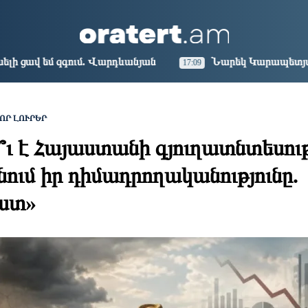
aris
Los Angeles
Beijing
Yerevan
0:55
11:55
02:55
22:55
նյան
Նարեկ Կարապետյանը` Կաթողիկոսին հեռացնել 
17:09
ՈՐ ԼՈՒՐԵՐ
՞ւ է Հայաստանի գյուղատնտեսութ
նում իր դիմադրողականությունը.
ստ»