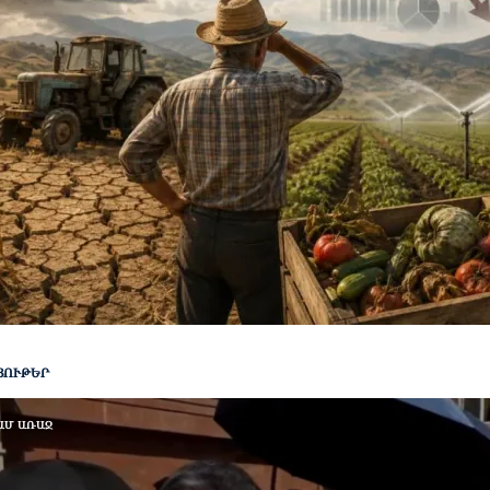
ՅՈՒԹԵՐ
ԱՄ ԱՌԱՋ