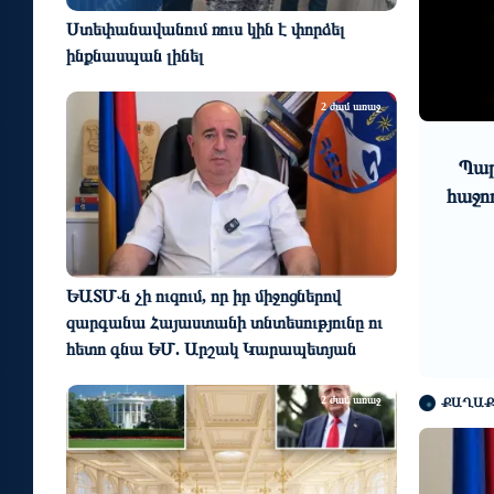
Ստեփանավանում ռուս կին է փորձել
ինքնասպան լինել
9
10
2 ժամ առաջ
6 օր առաջ
ստը
Տորֆային տարածքներում
Պար
նում
արևային վահանակները կօգնեն
հաջո
ի
վերականգնել թռչունների
րյալ
պոպուլյացիաները
ԵԱՏՄ֊ն չի ուզում, որ իր միջոցներով
զարգանա Հայաստանի տնտեսությունը ու
հետո գնա ԵՄ. Արշակ Կարապետյան
2 ժամ առաջ
ՔԱՂԱՔ