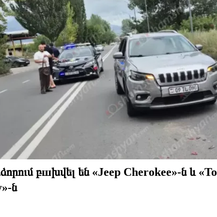
որում բшխվել են «Jeep Cherokee»-ն և «To
»-ն