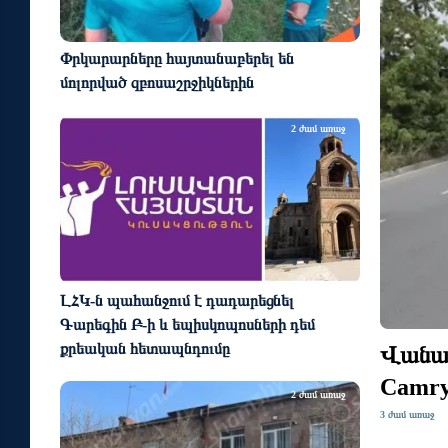
Փրկարարները հայտանաբերել են
մոլորված զբոսաշրջիկներին
2 ժամ առաջ
ԼՀԿ-ն պահանջում է դադարեցնել
Գարեգին Բ-ի և եպիսկոպոսների դեմ
քրեական հետապնդումը
Վանաձ
Camry
2 ժամ առաջ
3 ժամ առաջ