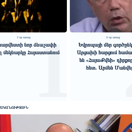
1
3 օր առաջ
6 օր առաջ
արվեստի նոր ձևաչափի
Եվրոպայի մեր գործըն
ղ մեկնարկը Հայաստանում
Արցախի հարցում համ
են «ՀայաՔվեի» դիրքո
հետ. Արմեն Մանվե
ԱԿԱՆՈՒԹՅՈՒՆ