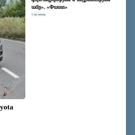
աճը». «Փաստ»
1 օր առաջ
yota