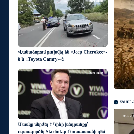
3 ժամ առաջ
Վանաձորում բшխվել են «Jeep Cherokee»-
ն և «Toyota Camry»-ն
3 ժամ առաջ
ՏԵՍԱՆ
ՄԵԿ Ժ
Մասկը մերժել է Կիևի խնդրանքը՝
օգտագործել Starlink-ը Ռուսաստանի դեմ