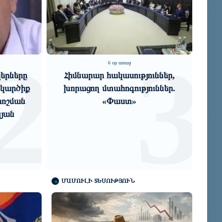
2
3
6 օր առաջ
կերները
Հիմնարար հակասություններ,
ակարծիք
խորացող մտահոգություններ.
րոշման
«Փաստ»
լյան
ո
ՄԱՄՈՒԼԻ ՏԵՍՈՒԹՅՈՒՆ