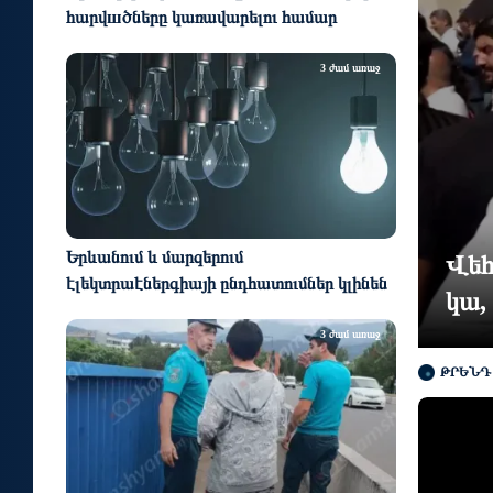
հարվшծները կառավարելու համար
3 ժամ առաջ
Երևանում և մարզերում
Վեհ
էլեկտրաէներգիայի ընդհատումներ կլինեն
նք գալու. Նարեկ Կարապետյան
կա,
3 ժամ առաջ
ԹՐԵՆԴ