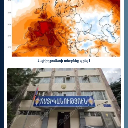
Հայհիդրոմետի տնօրենը գրել է
19 ժամ առաջ