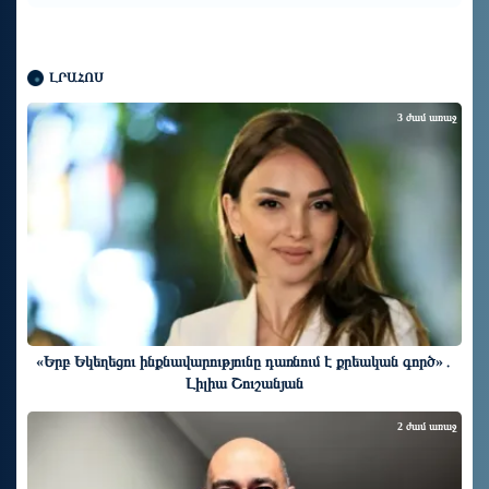
ԼՐԱՀՈՍ
3 ժամ առաջ
«Երբ Եկեղեցու ինքնավարությունը դառնում է քրեական գործ»․
Լիլիա Շուշանյան
2 ժամ առաջ