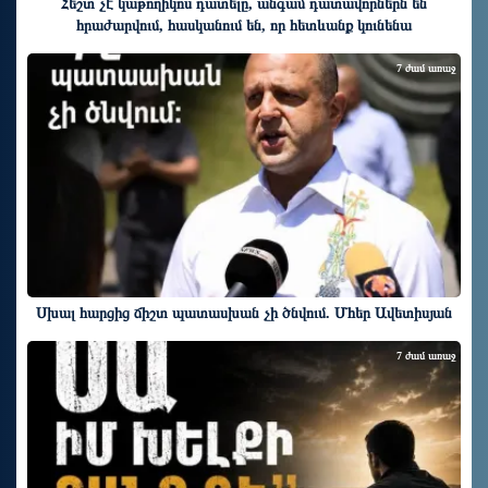
Հեշտ չէ կաթողիկոս դատելը, անգամ դատավորներն են
հրաժարվում, հասկանում են, որ հետևանք կունենա
7 ժամ առաջ
Սխալ հարցից ճիշտ պատասխան չի ծնվում. Մհեր Ավետիսյան
7 ժամ առաջ