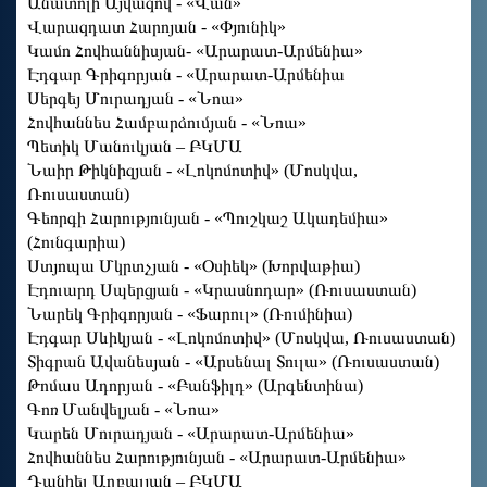
Անատոլի Այվազով - «Վան»
Վարազդատ Հարոյան - «Փյունիկ»
Կամո Հովհաննիսյան- «Արարատ-Արմենիա»
Էդգար Գրիգորյան - «Արարատ-Արմենիա
Սերգեյ Մուրադյան - «Նոա»
Հովհաննես Համբարձումյան - «Նոա»
Պետիկ Մանուկյան – ԲԿՄԱ
Նաիր Թիկնիզյան - «Լոկոմոտիվ» (Մոսկվա,
Ռուսաստան)
Գեորգի Հարությունյան - «Պուշկաշ Ակադեմիա»
(Հունգարիա)
Ստյոպա Մկրտչյան - «Օսիեկ» (Խորվաթիա)
Էդուարդ Սպերցյան - «Կրասնոդար» (Ռուսաստան)
Նարեկ Գրիգորյան - «Ֆարուլ» (Ռումինիա)
Էդգար Սևիկյան - «Լոկոմոտիվ» (Մոսկվա, Ռուսաստան)
Տիգրան Ավանեսյան - «Արսենալ Տուլա» (Ռուսաստան)
Թոմաս Ադորյան - «Բանֆիլդ» (Արգենտինա)
Գոռ Մանվելյան - «Նոա»
Կարեն Մուրադյան - «Արարատ-Արմենիա»
Հովհաննես Հարությունյան - «Արարատ-Արմենիա»
Դանիել Աղբալյան – ԲԿՄԱ