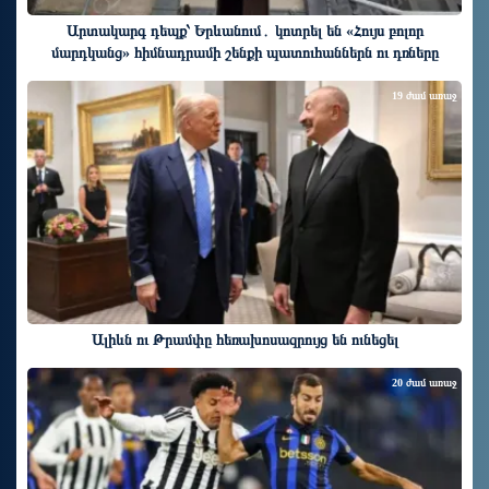
Արտակարգ դեպք՝ Երևանում․ կոտրել են «Հույս բոլոր
մարդկանց» հիմնադրամի շենքի պատուհաններն ու դռները
19 ժամ առաջ
Ալիևն ու Թրամփը հեռախոսազրույց են ունեցել
20 ժամ առաջ