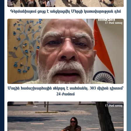
Գերմանիայում ցույց է անցկացվել Մերցի կառավարության դեմ
17 ժամ առաջ
Մոդին համաշխարհային ռեկորդ է սահմանել. 303 միլիոն դիտում՝
24 ժամում
17 ժամ առաջ