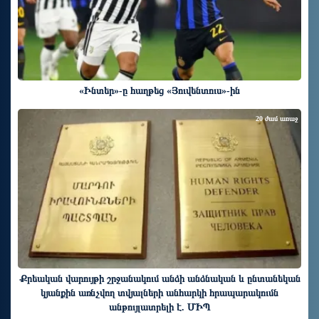
«Ինտեր»-ը հաղթեց «Յուվենտուս»-ին
20 ժամ առաջ
Քրեական վարույթի շրջանակում անձի անձնական և ընտանեկան
կյանքին առնչվող տվյալների անհարկի հրապարակումն
անթույլատրելի է. ՄԻՊ