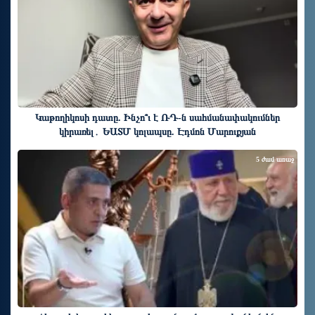
Կաթողիկոսի դատը. Ինչո՞ւ է ՌԴ-ն սահմանափակումներ
կիրառել․ ԵԱՏՄ կոլապսը. Էդմոն Մարուքյան
5 ժամ առաջ