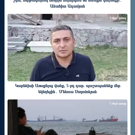
չկա, հերթափոխով հներին ուղարկում են տնային կալանքի․
Անահիտ Ադամյան
5 ժամ առաջ
Կարենիսի Առաքելոց վանք, 5-րդ դար. պաշտպանենք մեր
եկեղեցին․ Մենուա Սողոմոնյան
5 ժամ առաջ