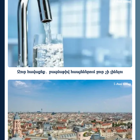
4 ժամ առաջ
Ջուր հավաքեք․ բազմաթիվ հասցեներում ջուր չի լինելու
5 ժամ առաջ