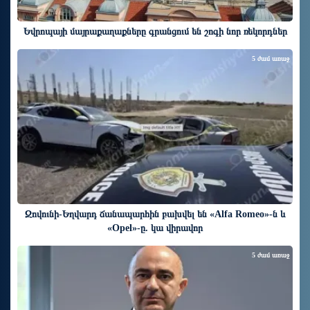
Եվրոպայի մայրաքաղաքները գրանցում են շոգի նոր ռեկորդներ
5 ժամ առաջ
Զովունի-Եղվարդ ճանապարհին բախվել են «Alfa Romeo»-ն և
«Opel»-ը. կա վիրավոր
5 ժամ առաջ