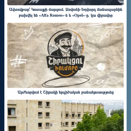
Ավտովթար՝ Կոտայքի մարզում. Զովունի-Եղվարդ ճանապարհին
բախվել են «Alfa Romeo»-ն և «Opel»-ը. կա վիրավոր
4 րոպե առաջ
Արժևորվում է Շիրակի երգիծական բանահյուսությունը
29 րոպե առաջ