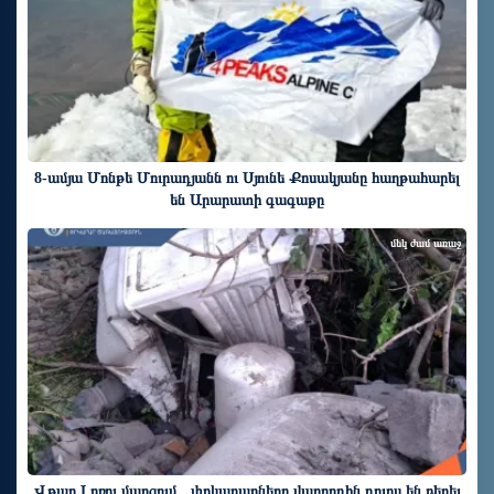
8-ամյա Մոնթե Մուրադյանն ու Սյունե Քոսակյանը հաղթահարել
են Արարատի գագաթը
մեկ ժամ առաջ
Վթար Լոռու մարզում․ փրկարարները վարորդին դուրս են բերել