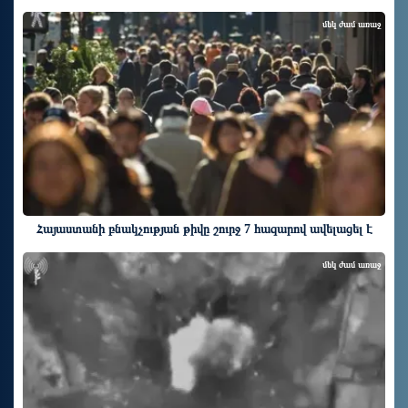
մեկ ժամ առաջ
Հայաստանի բնակչության թիվը շուրջ 7 հազարով ավելացել է
մեկ ժամ առաջ