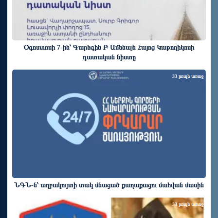
Օգոստոսի 7-ին՝ Գարեգին Բ Ամենայն Հայոց Կաթողիկոսի
դատական նիստը
33 րոպե առաջ
ՆԳՆ-ն՝ աղբակույտի տակ մնացած քաղաքացու մահվան մասին
33 րոպե առաջ