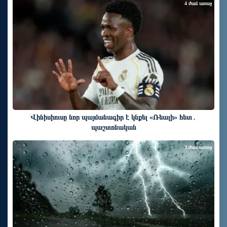
4 ժամ առաջ
Վինիսիուսը նոր պայմանագիր է կնքել «Ռեալի» հետ․
պաշտոնական
3 ժամ առաջ