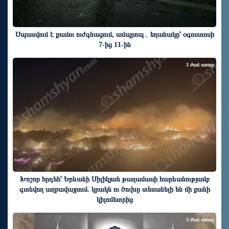
Սպասվում է քամու ուժգնացում, ամպրոպ․ եղանակը՝ օգոստոսի
7-ից 11-ին
3 ժամ առաջ
Խոշոր հրդեհ՝ Երևանի Սիլիկյան թաղամասի հարևանությամբ
գտնվող աղբավայրում. կրակն ու ծուխը տեսանելի են մի քանի
կիլոմետրից
3 ժամ առաջ