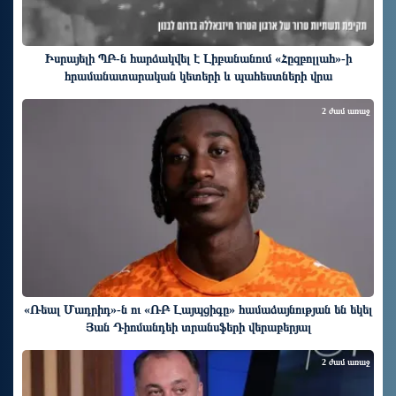
Իսրայելի ՊԲ-ն հարձակվել է Լիբանանում «Հըզբոլլահ»-ի
հրամանատարական կետերի և պահեստների վրա
2 ժամ առաջ
«Ռեալ Մադրիդ»-ն ու «ՌԲ Լայպցիգը» համաձայնության են եկել
Յան Դիոմանդեի տրանսֆերի վերաբերյալ
2 ժամ առաջ