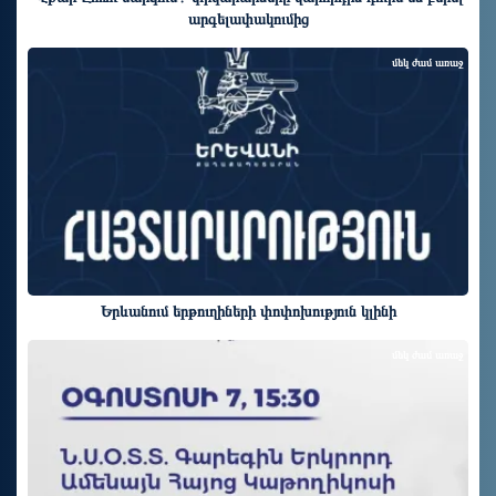
արգելափակումից
մեկ ժամ առաջ
Երևանում երթուղիների փոփոխություն կլինի
մեկ ժամ առաջ