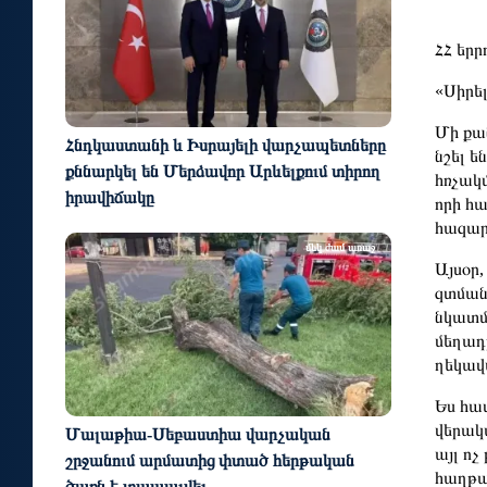
ՀՀ եր
«Սիրել
Մի քան
Հնդկաստանի և Իսրայելի վարչապետները
նշել 
քննարկել են Մերձավոր Արևելքում տիրող
հռչակ
իրավիճակը
որի հա
հազար
մեկ ժամ առաջ
Այսօր
զտման
նկատմ
մեղադ
ղեկավ
Ես հավ
վերակ
Մալաթիա-Սեբաստիա վարչական
այլ ոչ
շրջանում արմատից փտած հերթական
հաղթա
ծառն է տապալվել