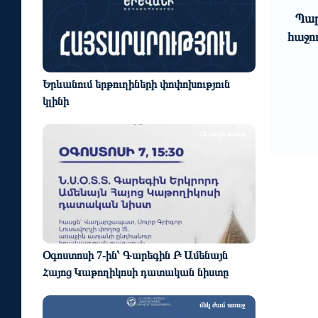
9
10
4 օր առաջ
ում».
Արամ Վարդևանյանը նիստը
Պար
 է
նախագահողից պարզաբանում
հաջո
ղված
պահանջեց Վեհափառի
ս...
բացակայության վերաբերյալ
Երևանում երթուղիների փոփոխություն
կլինի
24 րոպե առաջ
Օգոստոսի 7-ին՝ Գարեգին Բ Ամենայն
Հայոց Կաթողիկոսի դատական նիստը
մեկ ժամ առաջ