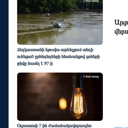
3 ժամ առաջ
Արց
վեր
Հնդկաստանի հյուսիս-արևելքում տեղի
ունեցած ջրհեղեղների հետևանքով զոհերի
թիվը հասել է 97-ի
3 ժամ առաջ
Օգոստոսի 7-ին ժամանակավորապես