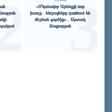
2
3
6 օր առաջ
կան
«Մերձավոր Արևելքի նոր
Ռո
նության
խաղը․ նեղուցները դառնում են
ակի
ճնշման գործիք»․ Արտակ
րդակում
Զաքարյան