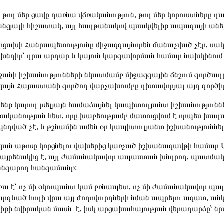
 թող մեր ցավը դառնա վճռականություն, թող մեր կորուստները 
 անցյալի հիշատակ, այլ հաղթանակով պսակվելիք ապագայի աներ
Արցախի Հանրապետությունը միջազգայնորեն ճանաչված չէր, սա
 խնդիր՝ դրա արդար և կայուն կարգավորման համար նախկինում
անի իշխանությունների նկատմամբ միջազգային ճնշում գործադրե
ակայն Հայաստանի գործող վարչախումբը դիտավորյալ այդ գործի
չենք կարող լռելյայն համաձայնել կապիտուլյանտ իշխանություն
ականության հետ, որը խաբեությամբ մատուցվում է որպես խաղաղ
նդված չէ, և թշնամին ամեն օր կապիտուլյանտ իշխանություննե
ան աթոռը կորցնելու վախերից կառչած իշխանազավթի համար Արց
 հայրենակից է, այլ ժամանակավոր ապաստան խնդրող, պատմակ
անգարող հանգամանք:
բա է՝ ոչ մի օկուպանտ կամ բռնապետ, ոչ մի ժամանակավոր պարտ
արգևած հողի վրա այլ ժողովուրդների նման ապրելու ազատ, ան
նիքի նվիրական մասն է, իսկ արցախահայության վերադարձը՝ նր