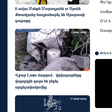
Փա՛ռք
8-ամյա Մոնթե Մուրադյանն ու Սյունե
Հավեր
Քոսակյանը հաղթահարել են Արարատի
գագաթը
Ո՛ւժ և
Աստվա
6 րոպե առաջ
ԹՐԵՆԴ
Վթար Լոռու մարզում․ փրկարարները
վարորդին դուրս են բերել
արգելափակումից
12 րոպե առաջ