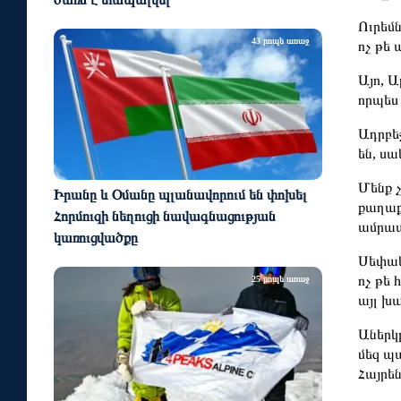
Ուրեմն
43 րոպե առաջ
ոչ թե
Այո, 
որպես
Ադրբեջ
են, ս
Մենք 
Իրանը և Օմանը պլանավորում են փոխել
քաղաք
Հորմուզի նեղուցի նավագնացության
ամրապ
կառուցվածքը
Սեփակ
ոչ թե
25 րոպե առաջ
այլ խ
Աներկ
մեզ պ
Հայրե