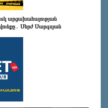
 իսկ արցախահայության
վունքը․ Սերժ Սարգսյան