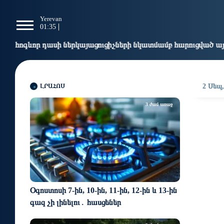
g
Yerevan
Tbilisi
Moscow
P
01:35
01:35
00:35
2
ի ներկայացուցիչների նկատմամբ հարուցված այս խայտառակ քր
ԼՐԱՀՈՍ
2 Սեպ,
3 ժամ առաջ
Օգոստոսի 7-ին, 10-ին, 11-ին, 12-ին և 13-ին
գազ չի լինելու․ հասցեներ