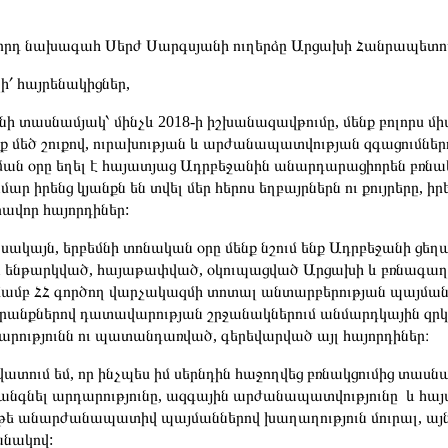
րորդ նախագահ Սերժ Սարգսյանի ուղերձը Արցախի Հանրապետո
ի՛ հայրենակիցներ,
ի տասնամյակ՝ մինչև 2018-ի իշխանազավթումը, մենք բոլորս մի
ենք մեծ շուքով, ուրախության և արժանապատվության զգացումն
ման օրը եղել է հայատյաց Ադրբեջանին անարդարացիորեն բռնա
մար իրենց կյանքն են տվել մեր հերոս եղբայրներն ու քույրերը, 
ավոր հայորդիներ:
, սակայն, երբեմնի տոնական օրը մենք նշում ենք Ադրբեջանի 
 ենթարկված, հայաթափված, օկուպացված Արցախի և բռնագաղ
ամբ ՀՀ գործող վարչակազմի տոտալ անտարբերության պայմաննե
րանքներով դատավարության շրջանակներում անմարդկային զր
արությունն ու պատանդառված, գերեվարված այլ հայորդիներ։
ատում եմ, որ ինչպես իմ սերնդին հաջողվեց բռնակցումից տասն
անգնել արդարությունը, ազգային արժանապատվությունը և հա
 թե անարժանապատիվ պայմաններով խաղաղություն մուրալ, այնպե
նակով: