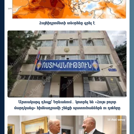
Հայհիդրոմետի տնօրենը գրել է
13 ժամ առաջ
Արտակարգ դեպք՝ Երևանում․ կոտրել են «Հույս բոլոր
մարդկանց» հիմնադրամի շենքի պատուհաններն ու դռները
14 ժամ առաջ