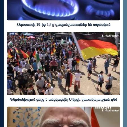
Օգոստոսի 10-ից 13-ը գազանջատումներ են սպասվում
11 ժամ առաջ
Գերմանիայում ցույց է անցկացվել Մերցի կառավարության դեմ
11 ժամ առաջ