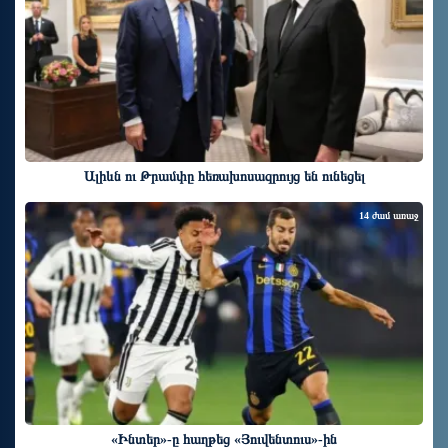
Ալիևն ու Թրամփը հեռախոսազրույց են ունեցել
14 ժամ առաջ
«Ինտեր»-ը հաղթեց «Յուվենտուս»-ին