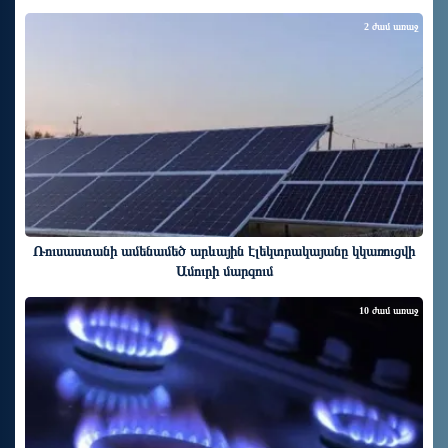
2 ժամ առաջ
Ռուսաստանի ամենամեծ արևային էլեկտրակայանը կկառուցվի
Ամուրի մարզում
10 ժամ առաջ