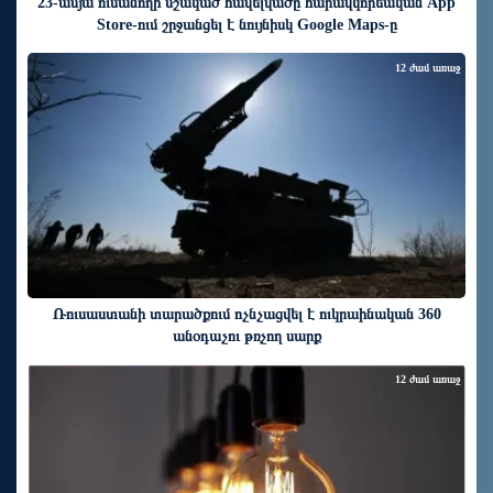
23-ամյա ուսանողի մշակած հավելվածը հարավկորեական App
Store-ում շրջանցել է նույնիսկ Google Maps-ը
12 ժամ առաջ
Ռուսաստանի տարածքում ոչնչացվել է ուկրաինական 360
անօդաչու թռչող սարք
12 ժամ առաջ