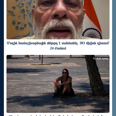
Մոդին համաշխարհային ռեկորդ է սահմանել. 303 միլիոն դիտում՝
24 ժամում
11 ժամ առաջ