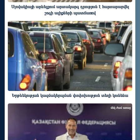
Սլովակիայի արևելքում արտակարգ դրություն է հայտարարվել
շոգի ալիքների պատճառով
մեկ ժամ առաջ
Երթևեկության կազմակերպման փոփոխություն տեղի կունենա
մեկ ժամ առաջ