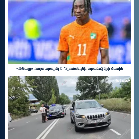
«Ռեալը» հայտարարել է Դիոմանդեի տրանսֆերի մասին
4 ժամ առաջ