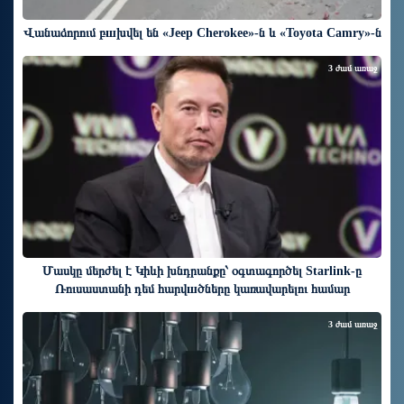
Վանաձորում բшխվել են «Jeep Cherokee»-ն և «Toyota Camry»-ն
3 ժամ առաջ
Մասկը մերժել է Կիևի խնդրանքը՝ օգտագործել Starlink-ը
Ռուսաստանի դեմ հարվшծները կառավարելու համար
3 ժամ առաջ