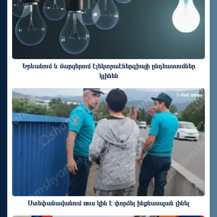
Երևանում և մարզերում էլեկտրաէներգիայի ընդհատումներ
կլինեն
3 ժամ առաջ
Ստեփանավանում ռուս կին է փորձել ինքնասպան լինել