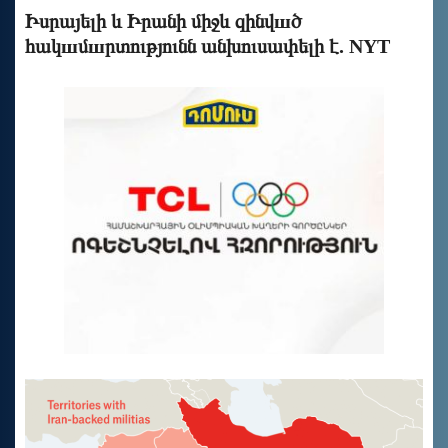
Իսրայելի և Իրանի միջև զինվшծ
հակшմшրտությունն անխուսափելի է. NYT