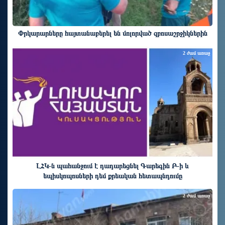
Փրկարարները հայտանաբերել են մոլորված զբոսաշրջիկներին
2 ժամ առաջ
ԼՀԿ-ն պահանջում է դադարեցնել Գարեգին Բ-ի և
եպիսկոպոսների դեմ քրեական հետապնդումը
2 ժամ առաջ