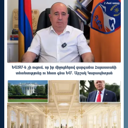
2 ժամ առաջ
ԵԱՏՄ֊ն չի ուզում, որ իր միջոցներով զարգանա Հայաստանի
տնտեսությունը ու հետո գնա ԵՄ. Արշակ Կարապետյան
2 ժամ առաջ