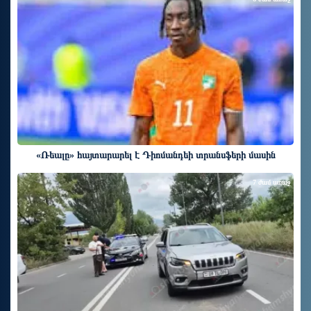
«Ռեալը» հայտարարել է Դիոմանդեի տրանսֆերի մասին
7 ժամ առաջ