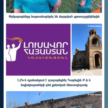
Փրկարարները հայտանաբերել են մոլորված զբոսաշրջիկներին
8 ժամ առաջ
ԼՀԿ-ն պահանջում է դադարեցնել Գարեգին Բ-ի և
եպիսկոպոսների դեմ քրեական հետապնդումը
8 ժամ առաջ