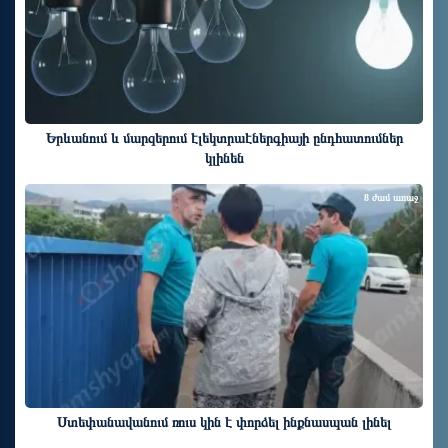
Երևանում և մարզերում էլեկտրաէներգիայի ընդհատումներ
կլինեն
8 ժամ առաջ
Ստեփանավանում ռուս կին է փորձել ինքնասպան լինել