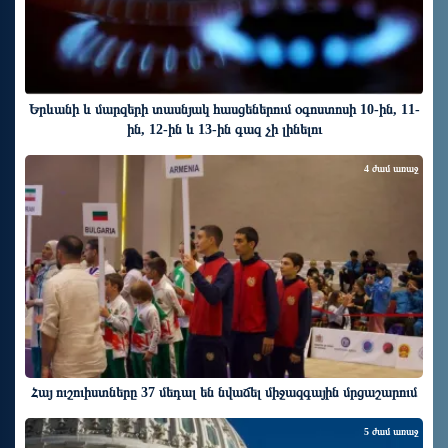
Երևանի և մարզերի տասնյակ հասցեներում օգոստոսի 10-ին, 11-
ին, 12-ին և 13-ին գազ չի լինելու
4 ժամ առաջ
Հայ ուշուիստները 37 մեդալ են նվաճել միջազգային մրցաշարում
5 ժամ առաջ