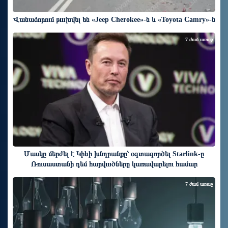
Վանաձորում բшխվել են «Jeep Cherokee»-ն և «Toyota Camry»-ն
7 ժամ առաջ
Մասկը մերժել է Կիևի խնդրանքը՝ օգտագործել Starlink-ը
Ռուսաստանի դեմ հարվшծները կառավարելու համար
7 ժամ առաջ