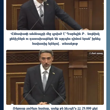
Վեհափառի անձնագրի մեջ գրված է՝ Գարեգին Բ․ նույնիսկ
քննիչներն ու դատախազներն են այդպես դիմում նրան՝ իրենց
հավատից ելնելով․ տեսանյութ
2 ժամ առաջ
Ռեբուսը լուծելու համար, ասեք թե ինչպե՞ս ՀՀ 29.800 քկմ