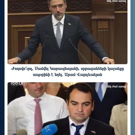
մեկ ժամ առաջ
Ժողովո՛ւրդ, Սամվել Կարապետյանի, սրբազանների կալանքը
ապօրինի է եղել. Արամ Վարդևանյան
մեկ ժամ առաջ