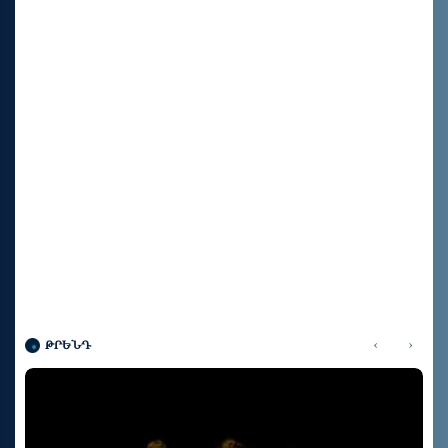
‹
›
ԹՐԵՆԴ