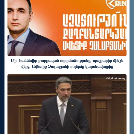
Մի´ հանձնվիր թուրքական ողորմածությանը, պայքարիր մինչև
վերջ. Ավետիք Չալաբյանի ուղերձը կալանավայրից
մեկ ժամ առաջ