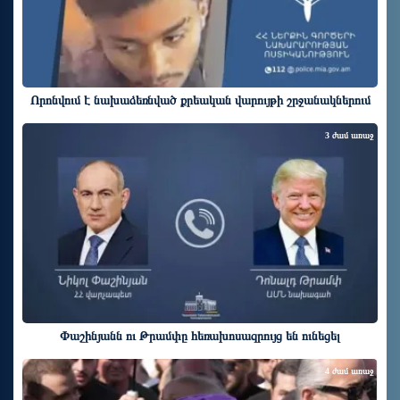
Որոնվում է նախաձեռնված քրեական վարույթի շրջանակներում
3 ժամ առաջ
Փաշինյանն ու Թրամփը հեռախոսազրույց են ունեցել
4 ժամ առաջ