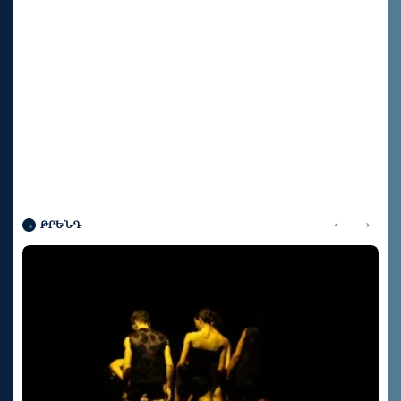
‹
›
ԹՐԵՆԴ