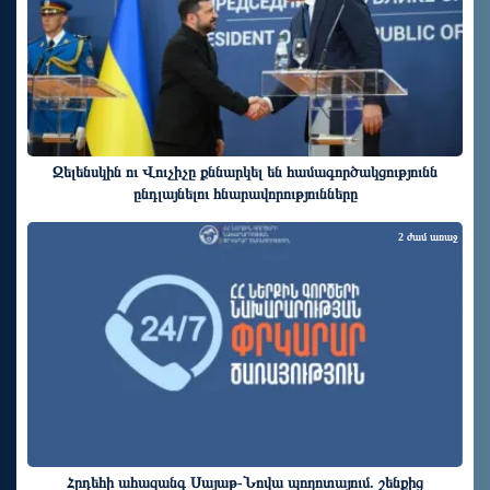
Զելենսկին ու Վուչիչը քննարկել են համագործակցությունն
ընդլայնելու հնարավորությունները
2 ժամ առաջ
Հրդեհի ահազանգ Սայաթ-Նովա պողոտայում. շենքից