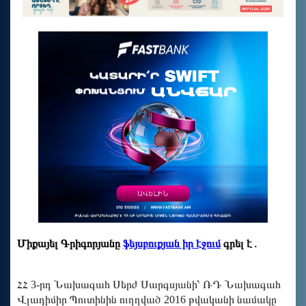
Միքայել Գրիգորյանը
ֆեյսբուքյան իր էջում
գրել է․
ՀՀ 3-րդ Նախագահ Սերժ Սարգսյանի՝ ՌԴ Նախագահ
Վլադիմիր Պուտինին ուղղված 2016 թվականի նամակը