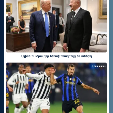
Ալիևն ու Թրամփը հեռախոսազրույց են ունեցել
2 ժամ առաջ