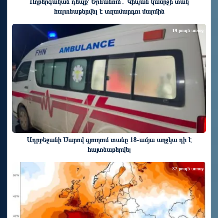
Ողբերգական դեպք՝ Երևանում․ Կիևյան կամրջի տակ
հայտնաբերվել է տղամարդու մարմին
19 րոպե առաջ
Ադրբեջանի Սարով գյուղում տանը 18-ամյա աղջկա դի է
հայտնաբերվել
37 րոպե առաջ