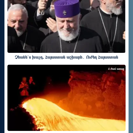
Չհանե´ս խաչդ, Հայաստան աշխարհ․ Ուժեղ Հայաստան
4 ժամ առաջ