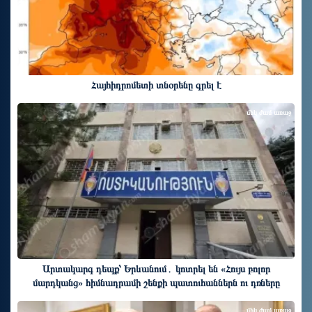
Հայհիդրոմետի տնօրենը գրել է
մեկ ժամ առաջ
Արտակարգ դեպք՝ Երևանում․ կոտրել են «Հույս բոլոր
մարդկանց» հիմնադրամի շենքի պատուհաններն ու դռները
մեկ ժամ առաջ