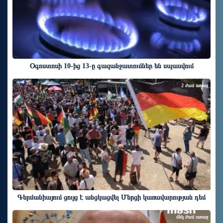
Օգոստոսի 10-ից 13-ը գազանջատումներ են սպասվում
2 ժամ առաջ
Գերմանիայում ցույց է անցկացվել Մերցի կառավարության դեմ
մեկ ժամ առաջ