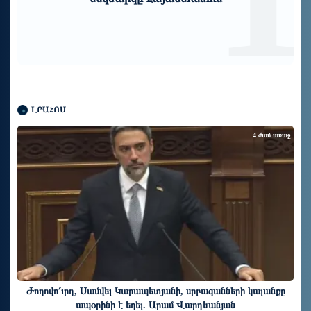
միջազգային նոր մակարդակում
ԼՐԱՀՈՍ
4 ժամ առաջ
Ժողովո՛ւրդ, Սամվել Կարապետյանի, սրբազանների կալանքը
ապօրինի է եղել. Արամ Վարդևանյան