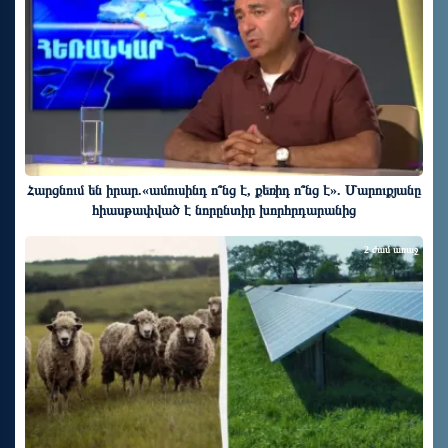
Հարցնում են իրար.«ամուսինդ ո՞նց է, քեռիդ ո՞նց է». Մարուքյանը
հիասթափված է նորընտիր խորհրդարանից
2 ժամ առաջ