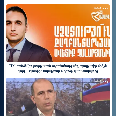
3 ժամ առաջ
Մի´ հանձնվիր թուրքական ողորմածությանը, պայքարիր մինչև
վերջ. Ավետիք Չալաբյանի ուղերձը կալանավայրից
3 ժամ առաջ