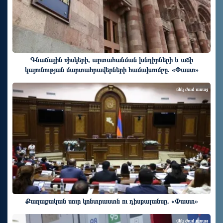
Գնաճային ռիսկերի, արտահանման խնդիրների և աճի
կայունության մարտահրավերների համախումբը. «Փաստ»
մեկ ժամ առաջ
Քաղաքական սուր կոնտրաստն ու դիսբալանսը. «Փաստ»
մեկ ժամ առաջ