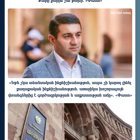
Քարը քարին չեն թողնի. «Փաստ»
մեկ ժամ առաջ
«Եթե չկա տնտեսական ինքնիշխանություն, ապա չի կարող լինել
քաղաքական ինքնիշխանություն. առաջիկա խոշորագույն
վտանգներից է գործազրկության և աղքատության աճը». «Փաստ»
մեկ ժամ առաջ