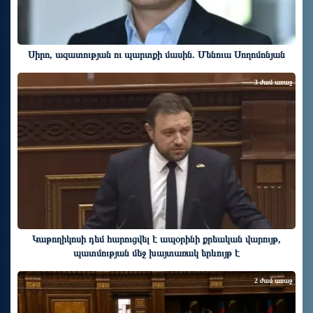
Սիրո, ազատության ու պարտքի մասին. Մենուա Սողոմոնյան
3 ժամ առաջ
Կաթողիկոսի դեմ հարուցվել է ապօրինի քրեական վարույթ,
պատմության մեջ խայտառակ երևույթ է
2 ժամ առաջ