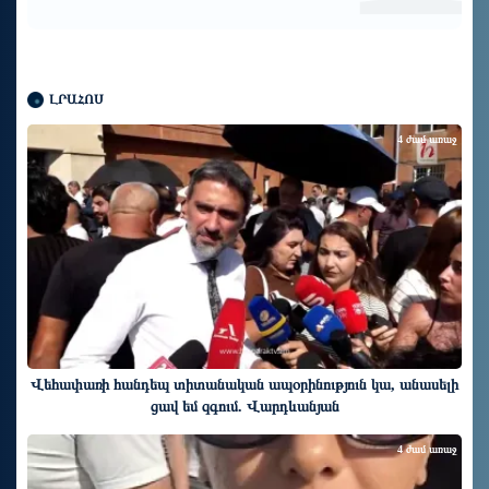
ԼՐԱՀՈՍ
4 ժամ առաջ
Վեհափառի հանդեպ տիտանական ապօրինություն կա, անասելի
ցավ եմ զգում. Վարդևանյան
4 ժամ առաջ