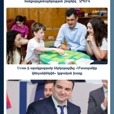
հանքարդյունաբերության շնորհիվ․ ԶՊՄԿ
2 ժամ առաջ
Ucom-ի աջակցությամբ ներկայացվեց «Մտապահիր
կենդանիներին» կրթական խաղը
2 ժամ առաջ