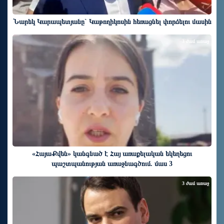
Նարեկ Կարապետյանը` Կաթողիկոսին հեռացնել փորձելու մասին
3 ժամ առաջ
«ՀայաՔվեն» կանգնած է Հայ առաքելական եկեղեցու
պաշտպանության առաջնագծում. մաս 3
3 ժամ առաջ