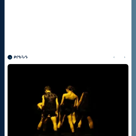
‹
›
ԹՐԵՆԴ