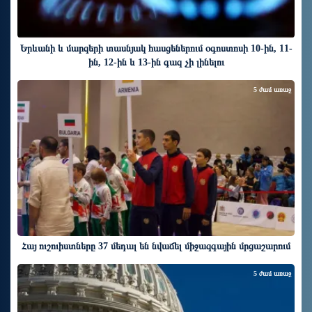
Երևանի և մարզերի տասնյակ հասցեներում օգոստոսի 10-ին, 11-
ին, 12-ին և 13-ին գազ չի լինելու
5 ժամ առաջ
Հայ ուշուիստները 37 մեդալ են նվաճել միջազգային մրցաշարում
5 ժամ առաջ