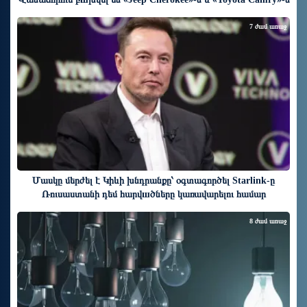
7 ժամ առաջ
Մասկը մերժել է Կիևի խնդրանքը՝ օգտագործել Starlink-ը
Ռուսաստանի դեմ հարվшծները կառավարելու համար
8 ժամ առաջ