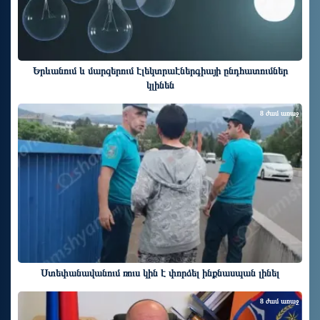
Երևանում և մարզերում էլեկտրաէներգիայի ընդհատումներ
կլինեն
8 ժամ առաջ
Ստեփանավանում ռուս կին է փորձել ինքնասպան լինել
8 ժամ առաջ