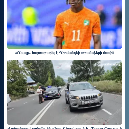
«Ռեալը» հայտարարել է Դիոմանդեի տրանսֆերի մասին
7 ժամ առաջ
Վանաձորում բшխվել են «Jeep Cherokee»-ն և «Toyota Camry»-ն