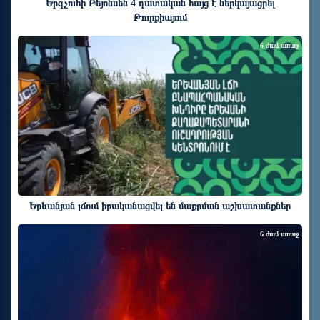
Երգչուհի Բեյոնսեն ​​4 դատական հայց է ներկայացրել
Թուրքիայում
6 ժամ առաջ
Երևանյան լճում իրականացվել են մաքրման աշխատանքներ
6 ժամ առաջ