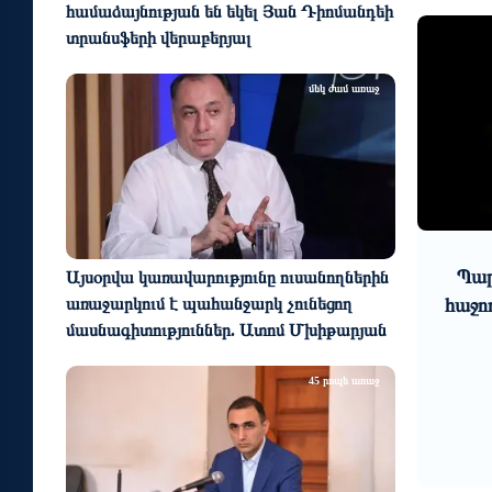
համաձայնության են եկել Յան Դիոմանդեի
տրանսֆերի վերաբերյալ
մեկ ժամ առաջ
9
10
6 օր առաջ
Էմոցիոնալ դիվանագիտություն․
Պար
Այսօրվա կառավարությունը ուսանողներին
առաջարկում է պահանջարկ չունեցող
նչ
Իշխանությունները կրկնում են է
հաջո
մասնագիտություններ. Ատոմ Մխիթարյան
..
այն նույն սխալը, որը արվեց
Ադրբեջանի դեպքո...
45 րոպե առաջ