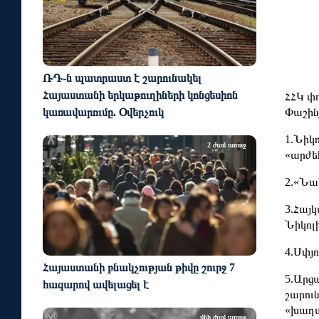
ՌԴ-ն պատրաստ է շարունակել
Հայաստանի երկաթուղիների կոնցեսիոն
ՀՀԿ փ
Փաշին
կառավարումը. Օվերչուկ
1.Նիկ
2 ժամ առաջ
«արժե
2.«Նա
3.Հայկ
Նիկոլ
4.Սփյ
Հայաստանի բնակչության թիվը շուրջ 7
5.Արց
հազարով ավելացել է
շարու
«խաղա
մեկ ժամ առաջ