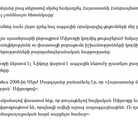
ինյանը բաց տեքստով սկսեց հակադրել Հայաստանի Հանրապետութ
լ-չունենալու հեռանկարը։
ամենը նաեւ լեզու դրեց հայ ազգային օրակարգից ցնցումների մեջ
օրյա պատերազմի ընթացքում Սփյուռքի կողմից ցուցաբերած հս
անցիկությունն ու փաստացի յուրացումն իշխանությունների կող
երությունների բարոյահոգեբանական հարթությանը։
ւռքի ներսում էլ Նիկոլը վարում է ազգային ներուժը ջլատելու 
քերը։
եւս 2008-ին Սերժ Սարգսյանը բանաձեւել էր, որ «Հայաստանը մի
յուն` Սփյուռքով»։
սկանալով փաստում ենք, որ թուլացնելով հայկական Սփյուռքը ե
յուռքացնում են, որպեսզի ավելի արագ ապազգայնացնեն։ Ու 
հաքաղաքական հարճ սարքելու համար»։