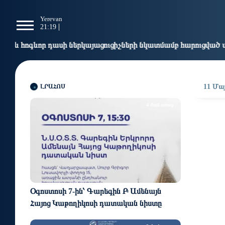
g
Yerevan
Tbilisi
Moscow
P
21:19
21:19
20:19
1
 ներկայացուցիչների նկատմամբ հարուցված այս խայտառակ քրեա
ԼՐԱՀՈՍ
11 Մայ
4 ժամ առաջ
Օգոստոսի 7-ին՝ Գարեգին Բ Ամենայն
Հայոց Կաթողիկոսի դատական նիստը