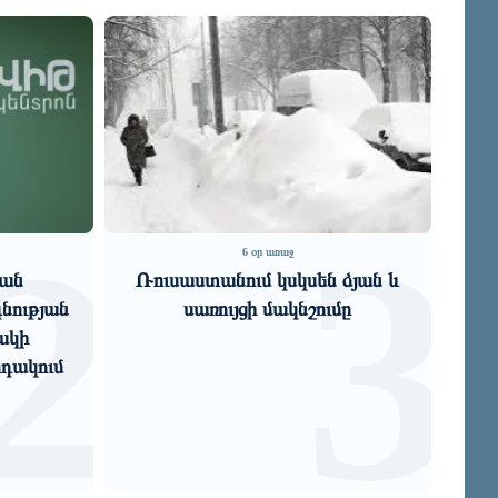
2
3
6 օր առաջ
կան
Ռուսաստանում կսկսեն ձյան և
նության
սառույցի մակնշումը
խա
ակի
րդակում