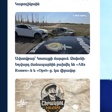
Կաթողիկոսին
3 ժամ առաջ
Ավտովթար՝ Կոտայքի մարզում. Զովունի-
Եղվարդ ճանապարհին բախվել են «Alfa
Romeo»-ն և «Opel»-ը. կա վիրավոր
3 ժամ առաջ