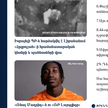
6.Փաշ
ունենա
7.Այս 
8.44-
ոչթափ
հարաբ
Իսրայելի ՊԲ-ն հարձակվել է Լիբանանում
«Հըզբոլլահ»-ի հրամանատարական
9.Սփյո
կետերի և պահեստների վրա
սփյուռ
ՀԳ.Դեռ
մեկ ժամ առաջ
պետութ
Սա հա
ապասփ
աշխար
«Ռեալ Մադրիդ»-ն ու «ՌԲ Լայպցիգը»
ԹՐԵՆԴ