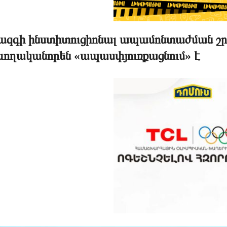
 ազգի ինստիտուցիոնալ ապամոնտաժման շր
ևողականորեն «ապասփյուռքացնում» է