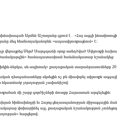
ոխնախագահ Արմեն Աշոտյանը գրում է․ «Հայ ազգի ինստիտուց
յանը մեզ հետեւողականորեն «ապասփյուռքացնում» է։
ոլը վերացրեց Սերժ Սարգսյանի օրոք ստեղծված Սփյուռքի նախար
համակարգին» համապատասխան հանձնակատար նշանակեց:
խկին-ներկա, սև-սպիտակ» քաղաքական տարանջատումները 2018
ական դեսպանատները սկսեցին ոչ թե միավորել սփյուռքն ազգայի
ի նկատմամբ լոյալության չափանիշով։
ուռքահան մի շարք գործիչների մուտքը Հայաստան արգելեցին։
ախյան հիմնախնդրի եւ Հայոց ցեղասպանության միջազգային ճա
նակաբար փոխարինել այլ, քաղաքական նշանակություն չունեցող 
ղության» հարցերով։