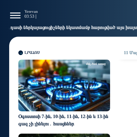
g
Yerevan
Tbilisi
Moscow
P
03:53
03:53
02:53
0
այացուցիչների նկատմամբ հարուցված այս խայտառակ քրեական 
ԼՐԱՀՈՍ
11 Մայ
մեկ ժամ առաջ
Օգոստոսի 7-ին, 10-ին, 11-ին, 12-ին և 13-ին
գազ չի լինելու․ հասցեներ