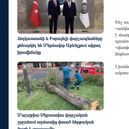
Ինչ ս
«անկե
է մար
Հնդկաստանի և Իսրայելի վարչապետները
դրանու
քննարկել են Մերձավոր Արևելքում տիրող
«վառվո
իրավիճակը
ինքնա
Լիաննա
մեկ ժամ առաջ
ակտու
Մալաթիա-Սեբաստիա վարչական
շրջանում արմատից փտած հերթական
ծառն է տապալվել