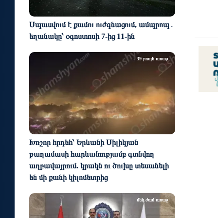
Սպասվում է քամու ուժգնացում, ամպրոպ․
եղանակը՝ օգոստոսի 7-ից 11-ին
39 րոպե առաջ
Խոշոր հրդեհ՝ Երևանի Սիլիկյան
թաղամասի հարևանությամբ գտնվող
աղբավայրում. կրակն ու ծուխը տեսանելի
են մի քանի կիլոմետրից
մեկ ժամ առաջ