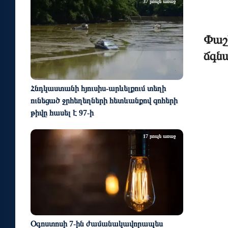
37 րոպե առաջ
Փաշի
ճգն
Հնդկաստանի հյուսիս-արևելքում տեղի
ունեցած ջրհեղեղների հետևանքով զոհերի
թիվը հասել է 97-ի
17 րոպե առաջ
Օգոստոսի 7-ին ժամանակավորապես