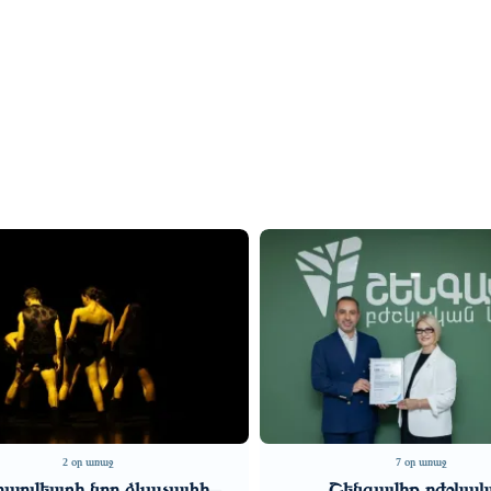
7 օր առաջ
6 օր առաջ
Շենգավիթ բժշկական
«Մերձավոր Արևելքի