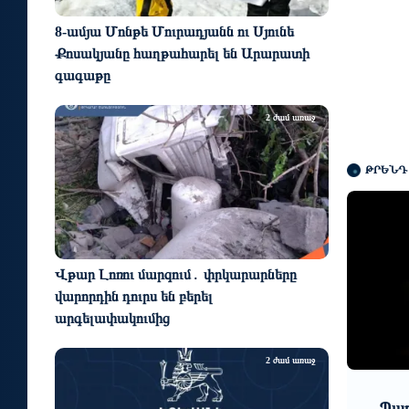
8-ամյա Մոնթե Մուրադյանն ու Սյունե
Քոսակյանը հաղթահարել են Արարատի
գագաթը
2 ժամ առաջ
ԹՐԵՆԴ
Վթար Լոռու մարզում․ փրկարարները
վարորդին դուրս են բերել
արգելափակումից
2 ժամ առաջ
2 օր առաջ
ստը
Պարարվեստի նոր ձևաչափի