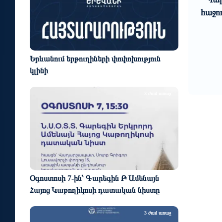
0
1
նում
հաջող մեկնարկը Հայաստանում
կենտր
ի
և
րյալ
միջա
Երևանում երթուղիների փոփոխություն
կլինի
3 ժամ առաջ
Օգոստոսի 7-ին՝ Գարեգին Բ Ամենայն
Հայոց Կաթողիկոսի դատական նիստը
3 ժամ առաջ