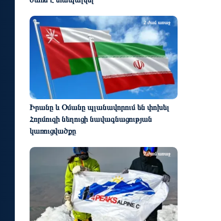
2 ժամ առաջ
Իրանը և Օմանը պլանավորում են փոխել
Հորմուզի նեղուցի նավագնացության
կառուցվածքը
2 ժամ առաջ