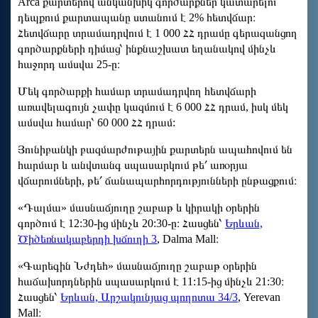
Arca քարտերով անկանխիկ գործարքներ կատարելու
դեպքում քարտապանը ստանում է 2% հետվճար։
Հետվճարը տրամադրվում է 1 000 ՀՀ դրամը գերազանցող
գործարքների դիմաց՝ ինքնաշխատ եղանակով մինչև
հաջորդ ամսվա 25-ը։
Մեկ գործարքի համար տրամադրվող հետվճարի
առավելագույն չափը կազմում է 6 000 ՀՀ դրամ, իսկ մեկ
ամսվա համար՝ 60 000 ՀՀ դրամ:
Յունիբանկի բազմարժութային քարտերն ապահովում են
հարմար և անվտանգ սպասարկում թե՛ առօրյա
վճարումների, թե՛ ճանապարհորդությունների ընթացքում։
«Դալմա» մասնաճյուղը շաբաթ և կիրակի օրերին
գործում է 12:30-ից մինչև 20:30-ը։ Հասցեն՝
Երևան,
Ծիծեռնակաբերդի խճուղի 3
, Dalma Mall։
«Գարեգին Նժդեհ» մասնաճյուղը շաբաթ օրերին
հաճախորդներին սպասարկում է 11:15-ից մինչև 21:30։
Հասցեն՝
Երևան, Արշակունյաց պողոտա 34/3
, Yerevan
Mall։