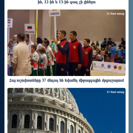
ին, 12-ին և 13-ին գազ չի լինելու
12 ժամ առաջ
Հայ ուշուիստները 37 մեդալ են նվաճել միջազգային մրցաշարում
13 ժամ առաջ