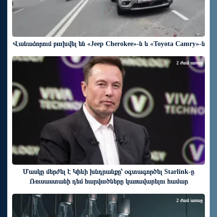
Վանաձորում բшխվել են «Jeep Cherokee»-ն և «Toyota Camry»-ն
2 ժամ առաջ
Մասկը մերժել է Կիևի խնդրանքը՝ օգտագործել Starlink-ը
Ռուսաստանի դեմ հարվшծները կառավարելու համար
2 ժամ առաջ