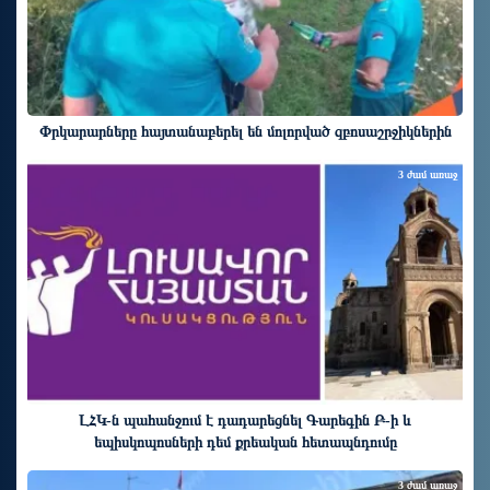
Փրկարարները հայտանաբերել են մոլորված զբոսաշրջիկներին
3 ժամ առաջ
ԼՀԿ-ն պահանջում է դադարեցնել Գարեգին Բ-ի և
եպիսկոպոսների դեմ քրեական հետապնդումը
3 ժամ առաջ