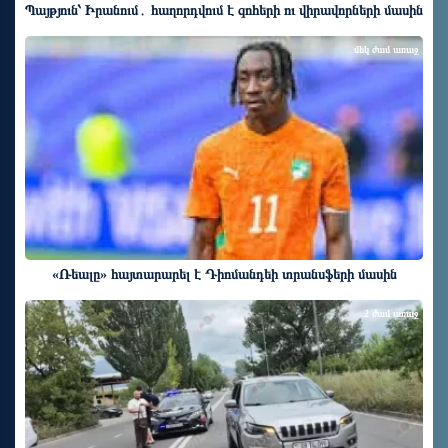
Պայթյուն՝ Իրանում․ հաղորդվում է զոհերի ու վիրավորների մասին
մեկ ժամ առաջ
«Ռեալը» հայտարարել է Դիոմանդեի տրանսֆերի մասին
2 ժամ առաջ