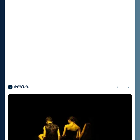
‹
›
ԹՐԵՆԴ