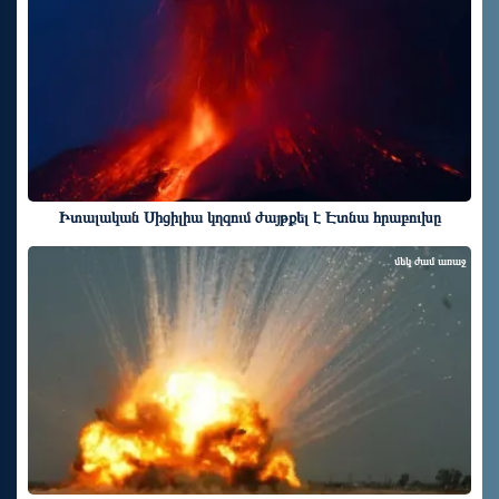
Իտալական Սիցիլիա կղզում ժայթքել է Էտնա հրաբուխը
մեկ ժամ առաջ