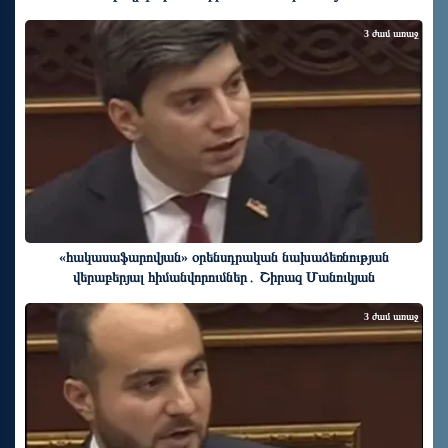
3 ժամ առաջ
«հակասաֆարովյան» օրենսդրական նախաձեռնության
վերաբերյալ հիմանվորումներ․ Շիրազ Մանուկյան
3 ժամ առաջ