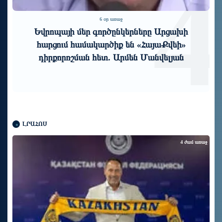
3
4
6 օր առաջ
Եվրոպայի մեր գործընկերները Արցախի
հարցում համակարծիք են «ՀայաՔվեի»
դիրքորոշման հետ. Արմեն Մանվելյան
ԼՐԱՀՈՍ
4 ժամ առաջ