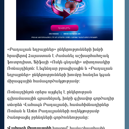
«Բադալյան եղբայրներ» ընկերությունների խմբի
հրավերով Հայաստան է ժամանել աշխարհահռչակ
ֆուտբոլիստ, Ֆիֆայի «Ոսկե գնդակի» տիտղոսակիր
Ռոնալդինյոն։ Լեգենդար բրազիլացին և «Բադալյան
եղբայրներ» ընկերությունների խումբը հանդես կգան
միջազգային համագործակցությամբ։
Ռոնալդինյոն օրերս այցելել է ընկերության
գլխամասային գրասենյակ, խմբի գլխավոր գործադիր
տնօրեն Վահագն Բադալյանի, համահիմնադիրներ
Ռոման և Առնո Բադալյանների ուղեկցությամբ
ծանոթացել բրենդների գործունեությանը։
Վահագն Բադալյանի
խոսքով՝ համաշխարհային