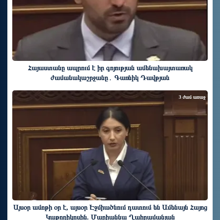
Հայաստանը ապրում է իր գոյության ամենախայտառակ
ժամանակաշրջանը․ Գառնիկ Դավթյան
3 ժամ առաջ
Այսօր ամոթի օր է, այսօր Էջմիածնում դատում են Ամենայն Հայոց
Կաթողիկոսին. Մարիաննա Ղահրամանյան