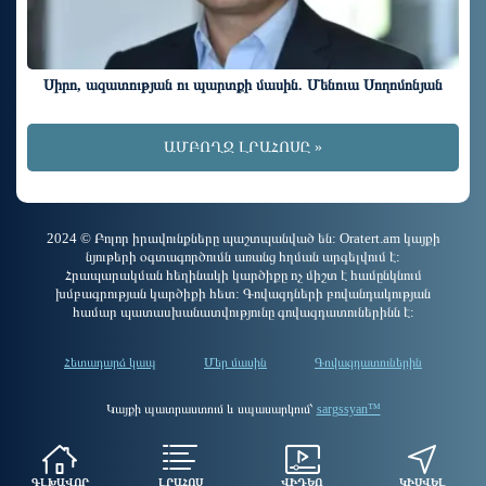
Սիրո, ազատության ու պարտքի մասին. Մենուա Սողոմոնյան
ԱՄԲՈՂՋ ԼՐԱՀՈՍԸ »
2024 © Բոլոր իրավունքները պաշտպանված են: Oratert.am կայքի
նյութերի օգտագործումն առանց հղման արգելվում է:
Հրապարակման հեղինակի կարծիքը ոչ միշտ է համընկնում
խմբագրության կարծիքի հետ: Գովազդների բովանդակության
համար պատասխանատվությունը գովազդատուներինն է:
Հետադարձ կապ
Մեր մասին
Գովազդատուներին
Կայքի պատրաստում և սպասարկում՝
sargssyan™
ԳԼԽԱՎՈՐ
ԼՐԱՀՈՍ
ՎԻԴԵՈ
ԿԻՍՎԵԼ