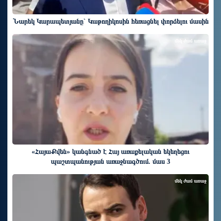
Նարեկ Կարապետյանը` Կաթողիկոսին հեռացնել փորձելու մասին
մեկ ժամ առաջ
«ՀայաՔվեն» կանգնած է Հայ առաքելական եկեղեցու
պաշտպանության առաջնագծում. մաս 3
մեկ ժամ առաջ