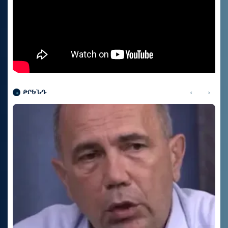
‹
›
ԹՐԵՆԴ