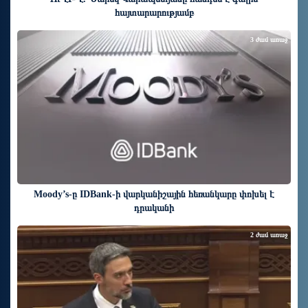
հայտարարությամբ
3 ժամ առաջ
Moody’s-ը IDBank-ի վարկանիշային հեռանկարը փոխել է
դրականի
2 ժամ առաջ