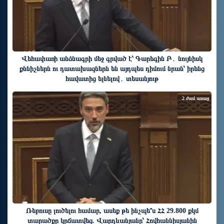
Վեհափառի անձնագրի մեջ գրված է՝ Գարեգին Բ․ նույնիսկ
քննիչներն ու դատախազներն են այդպես դիմում նրան՝ իրենց
հավատից ելնելով․ տեսանյութ
2 ժամ առաջ
Ռեբուսը լուծելու համար, ասեք թե ինչպե՞ս ՀՀ 29.800 քկմ
տարածքը կրճատվեց. Վարդևանյանը՝ Հովհաննիսյանին