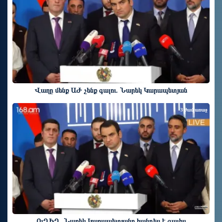
Վաղը մենք ԱԺ չենք գալու. Նարեկ Կարապետյան
3 ժամ առաջ
ՈւՂԻՂ. Նարեկ Կարապետյանը հանդես է գալիս