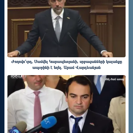
Ժողովո՛ւրդ, Սամվել Կարապետյանի, սրբազանների կալանքը
ապօրինի է եղել. Արամ Վարդևանյան
մեկ ժամ առաջ