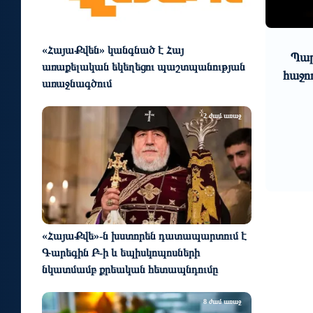
0
1
3 օր առաջ
«ՀայաՔվեն» կանգնած է Հայ
ղերում».
Պարարվեստի նոր ձևաչափի
Ռ
առաքելական եկեղեցու պաշտպանության
ում է
հաջող մեկնարկը Հայաստանում
առաջնագծում
ուղղված
մաս...
2 ժամ առաջ
«ՀայաՔվե»-ն խստորեն դատապարտում է
Գարեգին Բ-ի և եպիսկոպոսների
նկատմամբ քրեական հետապնդումը
8 ժամ առաջ