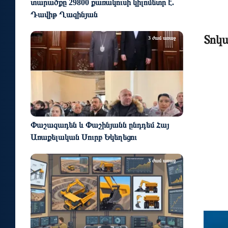
տարածքը 29800 քառակուսի կիլոմետր է.
Դավիթ Ղազինյան
Տոկա
3 ժամ առաջ
Փաշազադեն և Փաշինյանն ընդդեմ Հայ
Առաքելական Սուրբ Եկեղեցու
3 ժամ առաջ