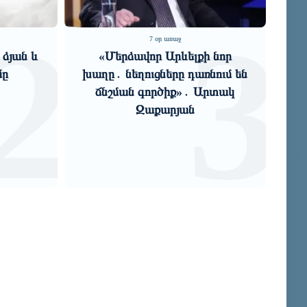
3
4
6 օր առաջ
լքի նոր
Հիմնարար հակասություններ,
առնում են
խորացող մտահոգություններ.
․ Արտակ
«Փաստ»
ն