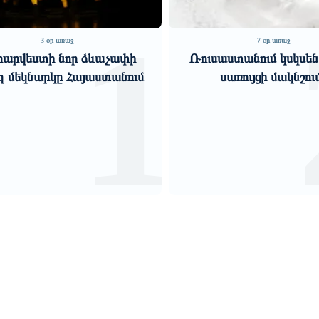
2
7 օր առաջ
7 օր առաջ
ուսաստանում կսկսեն ձյան և
«Մերձավոր Արևե
սառույցի մակնշումը
խաղը․ նեղուցները դ
ճնշման գործիք»
Զաքարյա