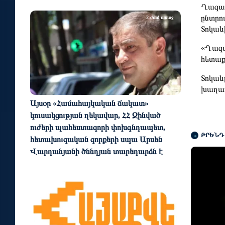
Ղազախ
ընտրո
2 ժամ առաջ
Տոկա
«Ղազա
հետաքր
Տոկաև
խաղաղո
Այսօր «Համահայկական ճակատ»
կուսակցության ղեկավար, ՀՀ Զինված
ուժերի պահեստազորի փոխգնդապետ,
ԹՐԵՆԴ
հետախուզական զորքերի սպա Արսեն
Վարդանյանի ծննդյան տարեդարձն է
2 ժամ առաջ