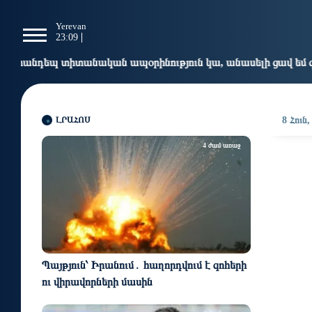
g
Yerevan
Tbilisi
Moscow
P
23:09
23:09
22:09
2
 ապօրինություն կա, անասելի ցավ եմ զգում. Վարդևանյան
ԼՐԱՀՈՍ
8 Հուն,
4 ժամ առաջ
Պայթյուն՝ Իրանում․ հաղորդվում է զոհերի
ու վիրավորների մասին