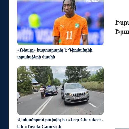
4 ժամ առաջ
Իսր
Իրա
«Ռեալը» հայտարարել է Դիոմանդեի
տրանսֆերի մասին
3 ժամ առաջ
Վանաձորում բшխվել են «Jeep Cherokee»-
ն և «Toyota Camry»-ն