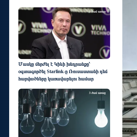
3 ժամ առաջ
Մասկը մերժել է Կիևի խնդրանքը՝
օգտագործել Starlink-ը Ռուսաստանի դեմ
հարվшծները կառավարելու համար
3 ժամ առաջ