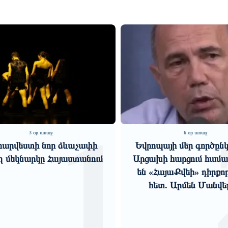
1
2
6 օր առաջ
Եվրոպայի մեր գործընկերները
Հիմնարար
Արցախի հարցում համակարծիք
խորացող 
են «ՀայաՔվեի» դիրքորոշման
հետ. Արմեն Մանվելյան