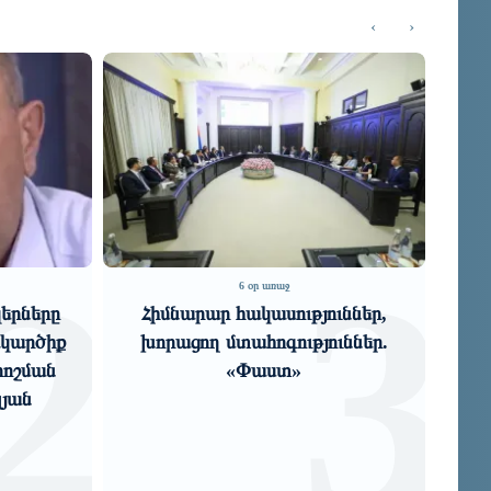
‹
›
3
6 օր առաջ
6 օր առաջ
 հակասություններ,
Էլ ինչ օրենք, ինչ
մտահոգություններ.
արդարադատություն, ինչ
«Փաստ»
իրավապահ համակարգ...
«Փաստ»