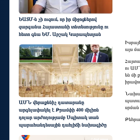
ԵԱՏՄ֊ն չի ուզում, որ իր միջոցներով
զարգանա Հայաստանի տնտեսությունը ու
հետո գնա ԵՄ. Արշակ Կարապետյան
Իսրայ
այս մ
2 ժամ առաջ
Հայտա
ու ԱՄ
են մի
իրավու
Նախար
պատաս
ԱՄՆ վերաքննիչ դատարանը
սրման
արգելափակել է Թրամփի 400 միլիոն
դոլար արժողությամբ Սպիտակ տան
Թեհրա
պարահանդեսային դահլիճի նախագիծը
2 ժամ առաջ