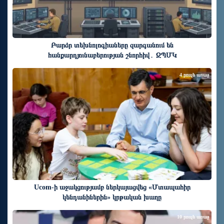
Բարձր տեխնոլոգիաները զարգանում են
հանքարդյունաբերության շնորհիվ․ ԶՊՄԿ
4 րոպե առաջ
Ucom-ի աջակցությամբ ներկայացվեց «Մտապահիր
կենդանիներին» կրթական խաղը
10 րոպե առաջ