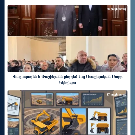
38 րոպե առաջ
Փաշազադեն և Փաշինյանն ընդդեմ Հայ Առաքելական Սուրբ
Եկեղեցու
17 րոպե առաջ