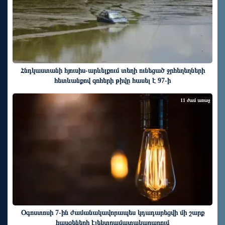
Հնդկաստանի հյուսիս-արևելքում տեղի ունեցած ջրհեղեղների
հետևանքով զոհերի թիվը հասել է 97-ի
11 ժամ առաջ
Օգոստոսի 7-ին ժամանակավորապես կդադարեցվի մի շարք
հասցեների էլեկտրամատակարարում