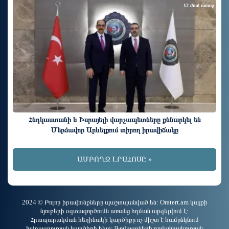
12 ժամ առաջ
Հնդկաստանի և Իսրայելի վարչապետները քննարկել են
Մերձավոր Արևելքում տիրող իրավիճակը
ԱՄԲՈՂՋ ԼՐԱՀՈՍԸ »
2024 © Բոլոր իրավունքները պաշտպանված են: Oratert.am կայքի
նյութերի օգտագործումն առանց հղման արգելվում է:
Հրապարակման հեղինակի կարծիքը ոչ միշտ է համընկնում
խմբագրության կարծիքի հետ: Գովազդների բովանդակության