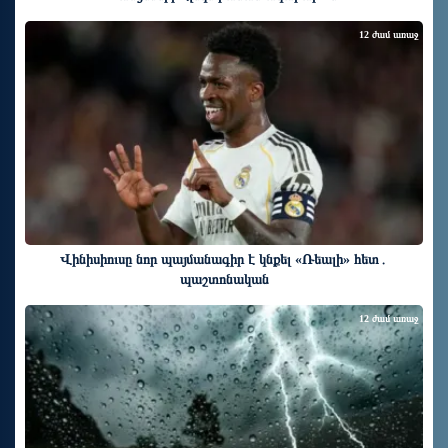
12 ժամ առաջ
Վինիսիուսը նոր պայմանագիր է կնքել «Ռեալի» հետ․
պաշտոնական
12 ժամ առաջ