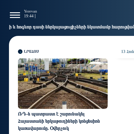
g
Yerevan
Tbilisi
Moscow
P
19:44
19:44
18:44
1
սի ներկայացուցիչների նկատմամբ հարուցված այս խայտառակ քր
ԼՐԱՀՈՍ
13 Հուն
4 ժամ առաջ
ՌԴ-ն պատրաստ է շարունակել
Հայաստանի երկաթուղիների կոնցեսիոն
կառավարումը. Օվերչուկ