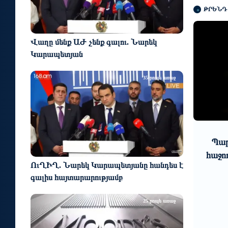
ԹՐԵՆԴ
Վաղը մենք ԱԺ չենք գալու. Նարեկ
Կարապետյան
35 րոպե առաջ
9
10
6 օր առաջ
Էմոցիոնալ դիվանագիտություն․
Պար
նչ
Իշխանությունները կրկնում են է
հաջո
ՈւՂԻՂ. Նարեկ Կարապետյանը հանդես է
..
այն նույն սխալը, որը արվեց
գալիս հայտարարությամբ
Ադրբեջանի դեպքո...
25 րոպե առաջ