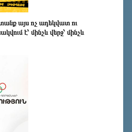
ջ տանք այս ոչ ադեկվատ ու
ում է՝ մինչև վերջ՝ մինչև