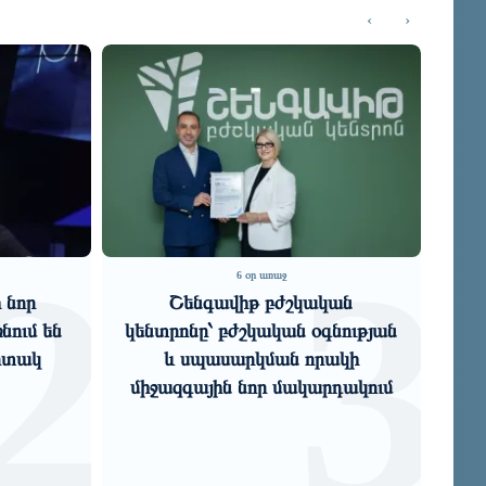
‹
›
2
3
6 օր առաջ
 նոր
Շենգավիթ բժշկական
Հ
նում են
կենտրոնը՝ բժշկական օգնության
խ
րտակ
և սպասարկման որակի
միջազգային նոր մակարդակում