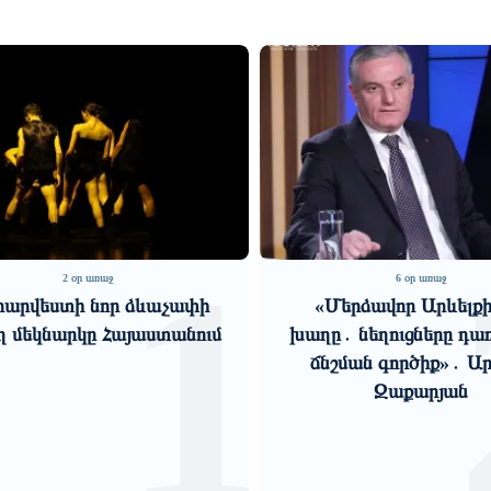
1
2 օր առաջ
6 օր առաջ
արվեստի նոր ձևաչափի
«Մերձավոր Արևելքի
ղ մեկնարկը Հայաստանում
խաղը․ նեղուցները դառ
ճնշման գործիք»․ Ա
Զաքարյան