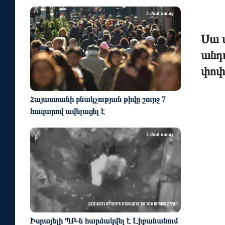
3 ժամ առաջ
Սա ա
անդ
փոփ
Հայաստանի բնակչության թիվը շուրջ 7
հազարով ավելացել է
3 ժամ առաջ
Իսրայելի ՊԲ-ն հարձակվել է Լիբանանում