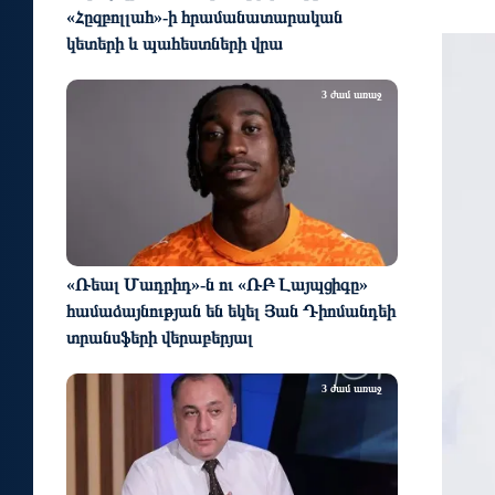
«Հըզբոլլահ»-ի հրամանատարական
կետերի և պահեստների վրա
3 ժամ առաջ
«Ռեալ Մադրիդ»-ն ու «ՌԲ Լայպցիգը»
համաձայնության են եկել Յան Դիոմանդեի
տրանսֆերի վերաբերյալ
3 ժամ առաջ