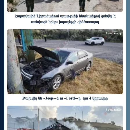
Հարավային Լիբանանում պայթյունի հետևանքով զոհվել է
առնվազն երկու իսրայելցի զինծառայող
3 ժամ առաջ
Բախվել են «Jeep»-ն ու «Ford»-ը. կա 4 վիրավոր
4 ժամ առաջ