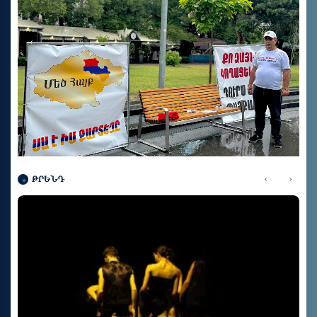
‹
›
ԹՐԵՆԴ