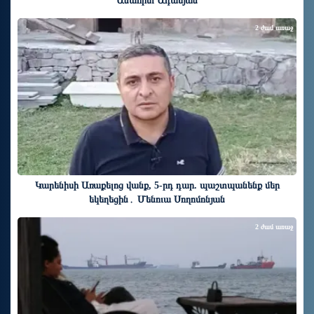
Անահիտ Ադամյան
2 ժամ առաջ
Կարենիսի Առաքելոց վանք, 5-րդ դար. պաշտպանենք մեր
եկեղեցին․ Մենուա Սողոմոնյան
2 ժամ առաջ