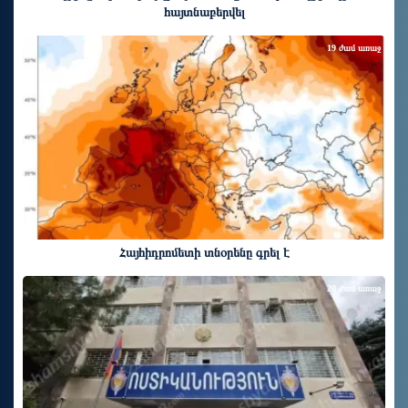
հայտնաբերվել
19 ժամ առաջ
Հայհիդրոմետի տնօրենը գրել է
20 ժամ առաջ