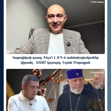
2 ժամ առաջ
Կաթողիկոսի դատը. Ինչո՞ւ է ՌԴ-ն սահմանափակումներ
կիրառել․ ԵԱՏՄ կոլապսը. Էդմոն Մարուքյան
6 ժամ առաջ