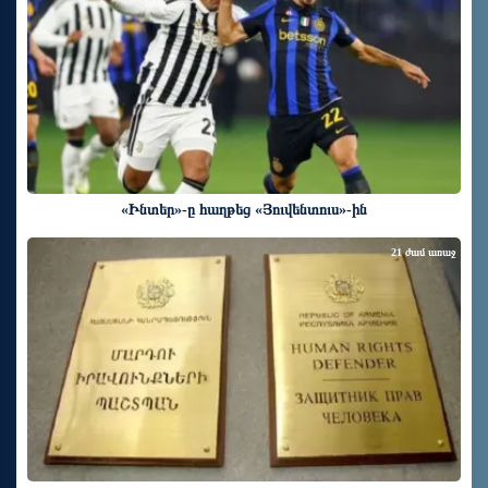
«Ինտեր»-ը հաղթեց «Յուվենտուս»-ին
21 ժամ առաջ