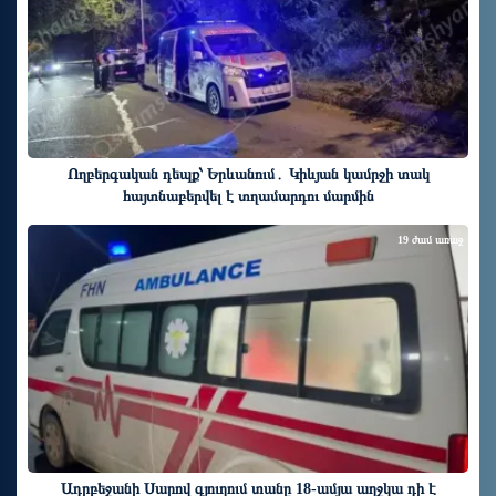
Ողբերգական դեպք՝ Երևանում․ Կիևյան կամրջի տակ
հայտնաբերվել է տղամարդու մարմին
19 ժամ առաջ
Ադրբեջանի Սարով գյուղում տանը 18-ամյա աղջկա դի է