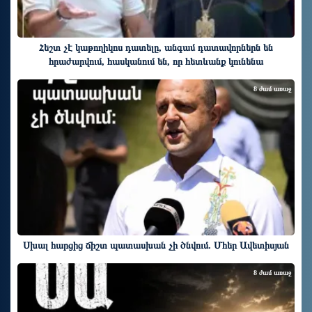
Հեշտ չէ կաթողիկոս դատելը, անգամ դատավորներն են
հրաժարվում, հասկանում են, որ հետևանք կունենա
8 ժամ առաջ
Սխալ հարցից ճիշտ պատասխան չի ծնվում. Մհեր Ավետիսյան
8 ժամ առաջ