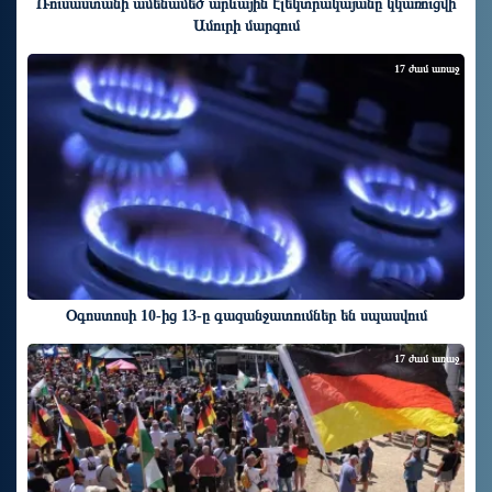
Ռուսաստանի ամենամեծ արևային էլեկտրակայանը կկառուցվի
Ամուրի մարզում
17 ժամ առաջ
Օգոստոսի 10-ից 13-ը գազանջատումներ են սպասվում
17 ժամ առաջ