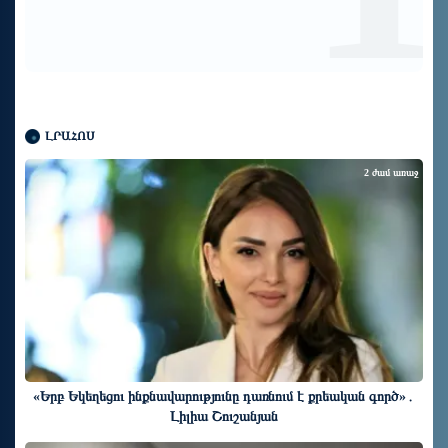
այս խայտառակ քրեական գործընթացը
իշխանո...
ԼՐԱՀՈՍ
2 ժամ առաջ
«Երբ Եկեղեցու ինքնավարությունը դառնում է քրեական գործ»․
Լիլիա Շուշանյան