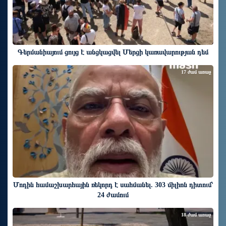
Գերմանիայում ցույց է անցկացվել Մերցի կառավարության դեմ
17 ժամ առաջ
Մոդին համաշխարհային ռեկորդ է սահմանել. 303 միլիոն դիտում՝
24 ժամում
18 ժամ առաջ