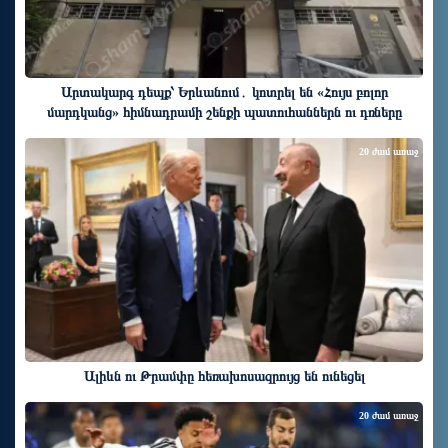
Արտակարգ դեպք՝ Երևանում․ կոտրել են «Հույս բոլոր
մարդկանց» հիմնադրամի շենքի պատուհաններն ու դռները
20 ժամ առաջ
Ալիևն ու Թրամփը հեռախոսազրույց են ունեցել
20 ժամ առաջ