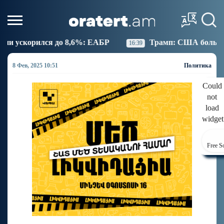
6%: ЕАБР
Трамп: США больше не намерены вести т
16:39
8 Фев, 2025 10:51
Политика
Could
not
load
widget
Free S