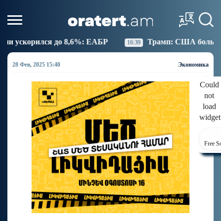
,6%: ЕАБР
Трамп: США больше не намерены вести 
16:39
28 Фев, 2025 15:40
Экономика
Could
not
load
widget
Free S