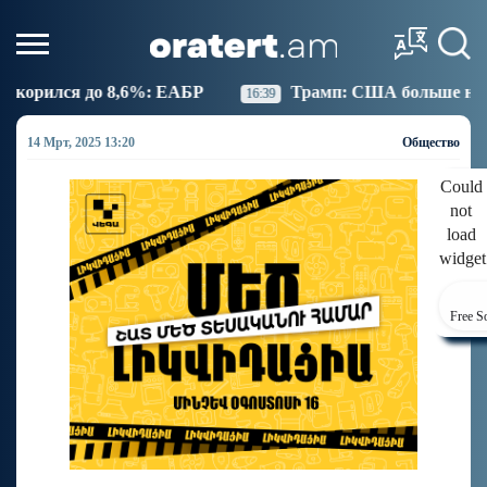
: ЕАБР
Трамп: США больше не намерены вести тор
16:39
14 Мрт, 2025 13:20
Общество
Could
not
load
widget
Free S