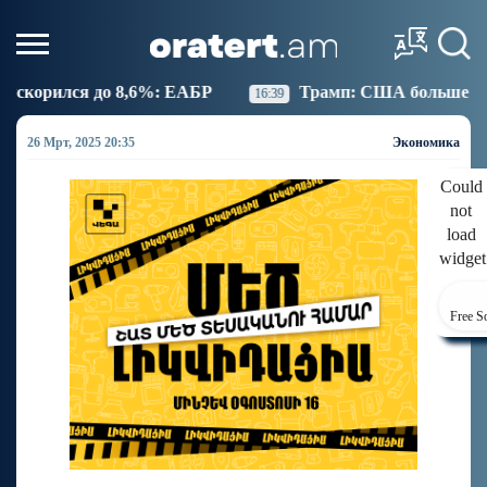
8,6%: ЕАБР
Трамп: США больше не намерены вести
16:39
26 Мрт, 2025 20:35
Экономика
Could
not
load
widget
Free S