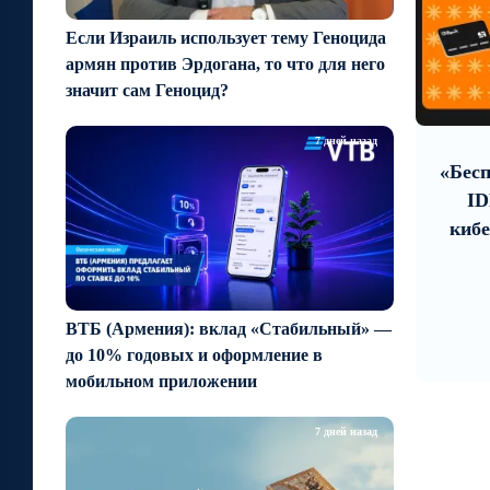
Если Израиль использует тему Геноцида
армян против Эрдогана, то что для него
значит сам Геноцид?
9
10
7 дней назад
около 7 часов назад
дет
Moody’s изменило прогноз по
«Бесп
будь
рейтингам IDBank на
ID
й
позитивный
киб
оздно
ВТБ (Армения): вклад «Стабильный» —
до 10% годовых и оформление в
мобильном приложении
7 дней назад