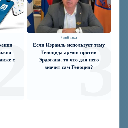
2
3
7 дней назад
жении
Если Израиль использует тему
I
ожно
Геноцида армян против
ст
акже с
Эрдогана, то что для него
значит сам Геноцид?