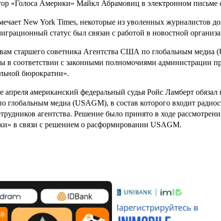
ор «Голоса Америки» Майкл Абрамовиц в электронном письме 
мечает New York Times, некоторые из уволенных журналистов д
играционный статус был связан с работой в новостной организа
вам старшего советника Агентства США по глобальным медиа
ы в соответствии с законными полномочиями администрации п
льной бюрократии».
е апреля американский федеральный судья Ройс Ламберт обязал 
 глобальным медиа (USAGM), в состав которого входит радиост
отрудников агентства. Решение было принято в ходе рассмотрени
и» в связи с решением о расформировании USAGM.