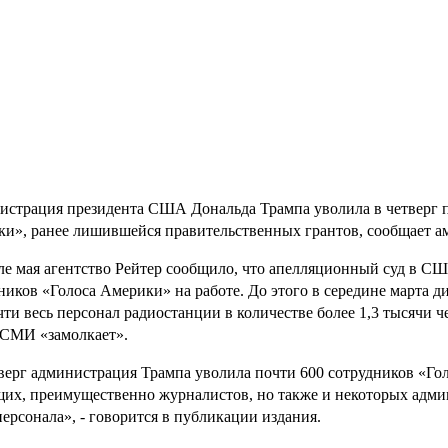
страция президента США Дональда Трампа уволила в четверг п
и», ранее лишившейся правительственных грантов, сообщает ам
ле мая агентство Рейтер сообщило, что апелляционный суд в С
ников «Голоса Америки» на работе. До этого в середине марта 
чти весь персонал радиостанции в количестве более 1,3 тысячи 
 СМИ «замолкает».
верг администрация Трампа уволила почти 600 сотрудников «Го
их, преимущественно журналистов, но также и некоторых админ
персонала», - говорится в публикации издания.