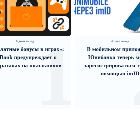
1
6 дней назад
4 дней назад
латные бонусы в играх»:
В мобильном прило
Bank предупреждает о
Юнибанка теперь м
ератаках на школьников
зарегистрироваться т
помощью imID