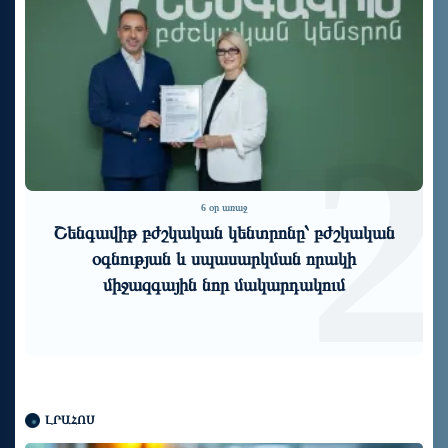
1
2
6 օր առաջ
Շենգավիթ բժշկական կենտրոնը՝ բժշկական
օգնության և սպասարկման որակի
միջազգային նոր մակարդակում
ԼՐԱՀՈՍ