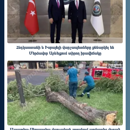
Հնդկաստանի և Իսրայելի վարչապետները քննարկել են
Մերձավոր Արևելքում տիրող իրավիճակը
մեկ ժամ առաջ
Մալաթիա-Սեբաստիա վարչական շրջանում արմատից փտած