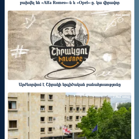
բախվել են «Alfa Romeo»-ն և «Opel»-ը. կա վիրավոր
2 ժամ առաջ
Արժևորվում է Շիրակի երգիծական բանահյուսությունը
2 ժամ առաջ