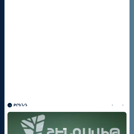
‹
›
ԹՐԵՆԴ