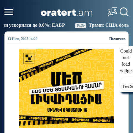
,6%: ЕАБР
Трамп: США больше не намерены вести
16:39
13 Июн, 2025 14:29
Политика
Could
not
load
widget
Free S