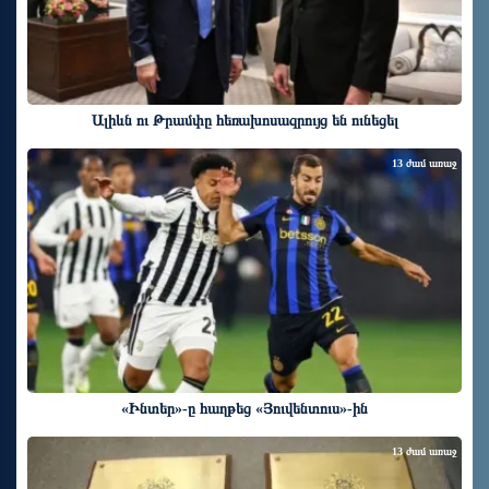
Ալիևն ու Թրամփը հեռախոսազրույց են ունեցել
13 ժամ առաջ
«Ինտեր»-ը հաղթեց «Յուվենտուս»-ին
13 ժամ առաջ