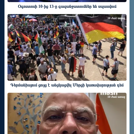
Օգոստոսի 10-ից 13-ը գազանջատումներ են սպասվում
10 ժամ առաջ
Գերմանիայում ցույց է անցկացվել Մերցի կառավարության դեմ
10 ժամ առաջ