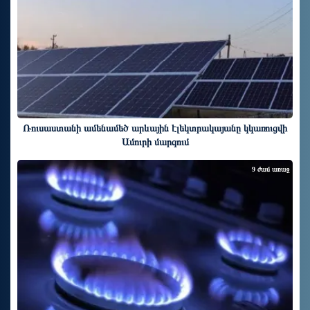
Ռուսաստանի ամենամեծ արևային էլեկտրակայանը կկառուցվի
Ամուրի մարզում
9 ժամ առաջ