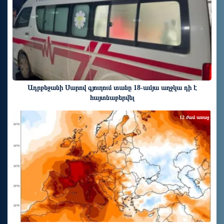
Ադրբեջանի Սարով գյուղում տանը 18-ամյա աղջկա դի է
հայտնաբերվել
12 ժամ առաջ