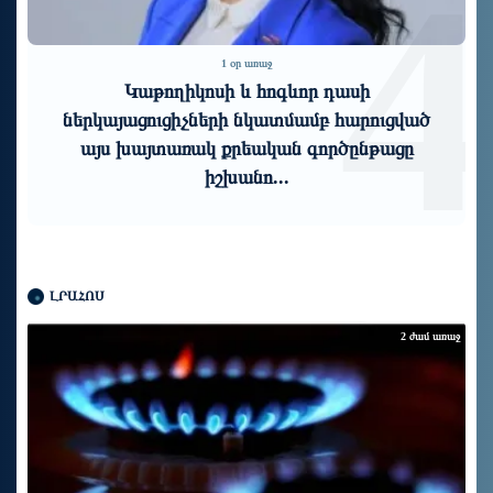
3
4
1 օր առաջ
Կաթողիկոսի և հոգևոր դասի
ներկայացուցիչների նկատմամբ հարուցված
այս խայտառակ քրեական գործընթացը
իշխանո...
ԼՐԱՀՈՍ
2 ժամ առաջ