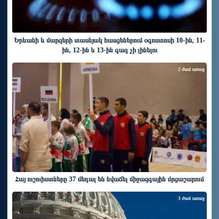
Երևանի և մարզերի տասնյակ հասցեներում օգոստոսի 10-ին, 11-
ին, 12-ին և 13-ին գազ չի լինելու
2 ժամ առաջ
Հայ ուշուիստները 37 մեդալ են նվաճել միջազգային մրցաշարում
3 ժամ առաջ