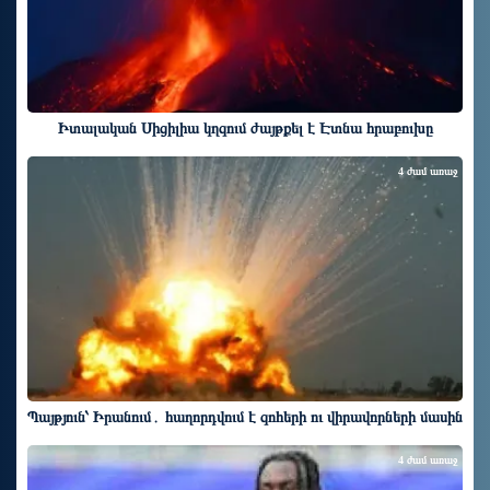
Իտալական Սիցիլիա կղզում ժայթքել է Էտնա հրաբուխը
4 ժամ առաջ
Պայթյուն՝ Իրանում․ հաղորդվում է զոհերի ու վիրավորների մասին
4 ժամ առաջ