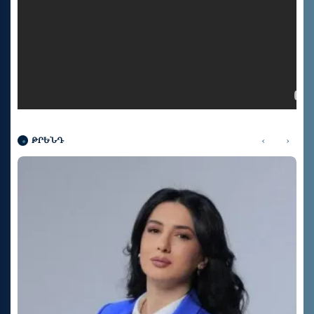
‹
›
ԹՐԵՆԴ