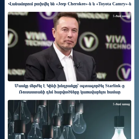
Վանաձորում բшխվել են «Jeep Cherokee»-ն և «Toyota Camry»-ն
5 ժամ առաջ
Մասկը մերժել է Կիևի խնդրանքը՝ օգտագործել Starlink-ը
Ռուսաստանի դեմ հարվшծները կառավարելու համար
5 ժամ առաջ