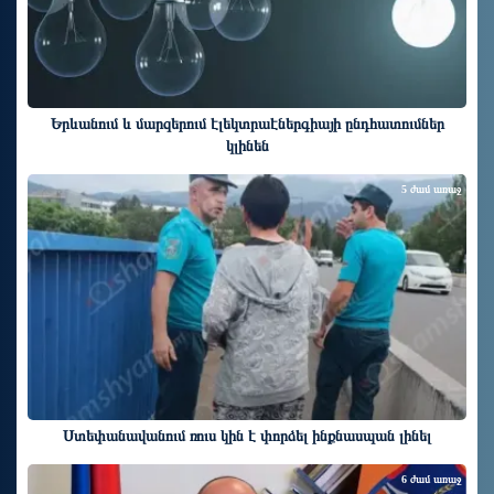
Երևանում և մարզերում էլեկտրաէներգիայի ընդհատումներ
կլինեն
5 ժամ առաջ
Ստեփանավանում ռուս կին է փորձել ինքնասպան լինել
6 ժամ առաջ