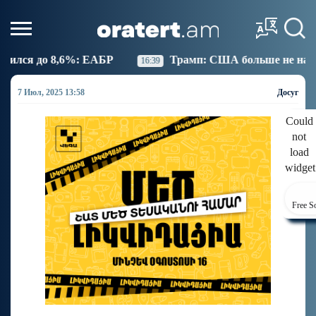
БР
Трамп: США больше не намерены вести торговл
16:39
7 Июл, 2025 13:58
Досуг
Could
not
load
widget
Free S