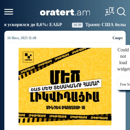
,6%: ЕАБР
Трамп: США больше не намерены вести 
16:39
16 Июл, 2025 11:48
Спорт
Could
not
load
widget
Free S