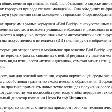
 общественная организация SunChild объявляют о запуске инн
и: городская природа глазами молодежи». Она объединит цифро
ствуя укреплению связи молодежи с городским биоразнообразие
ах программы умные кормушки «Bird Buddy» с искусственным и
венных местах и позволят учащимся наблюдать и распознавать 
жается к кормушке, встроенная камера автоматически активируе
тмы искусственного интеллекта (ИИ) анализируют изображение
формация отправляется в мобильное приложение Bird Buddy, чере
 интересных фактах, связанных с ней. В результате учащиеся мо
лять виды птиц, вести «птичий дневник», отмечая визиты птиц,
ми.
com, как для зеленой компании, охрана окружающей среды очень
 способствовать развитию экологического образования. Посредс
 на практике применять новые технологии для получения более 
сотрудничеству мы поспособствуем тому, чтобы передовые техн
льный директор компании Ucom
Ральф Йирикян.
артнерство является отличным примером того, как технологиче