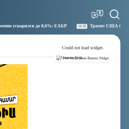
Tbilisi
Moscow
22:02
21:02
 8,6%: ЕАБР
Трамп: США больше не намерены вест
16:39
Could not load widget.
Free Social Share Buttons Widget