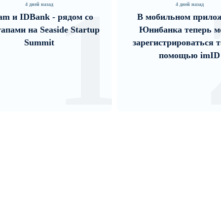
2
4 дней назад
2 дней назад
мобильном приложении
Ucom и FPWC обесп
ибанка теперь можно
круглосуточный мони
гистрироваться также с
дикой природы в Гни
помощью imID
помощью солнечной э