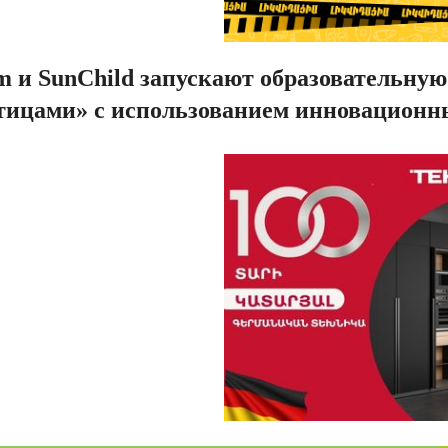
m и SunChild запускают образовательну
птицами» с использованием инновационн