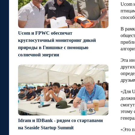
Ucom и
птицам
способ
В рамк
Ucom и FPWC обеспечат
общест
круглосуточный мониторинг дикой
прибли
природы в Гнишике с помощью
алгори
солнечной энергии
Эта ин
других
4 дней назад
опреде
друзья
«Для U
должны
смогут
этому 
генера
Idram и IDBank - рядом со стартапами
на Seaside Startup Summit
«Это п