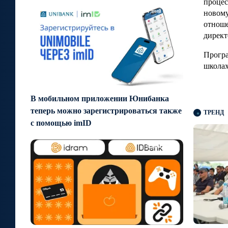
процес
4 дней назад
новому
отноше
директ
Програ
школах
В мобильном приложении Юнибанка
теперь можно зарегистрироваться также
ТРЕНД
с помощью imID
7 дней назад