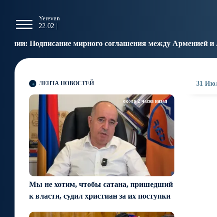
g
Yerevan
Tbilisi
Moscow
P
22:02
22:02
21:02
2
мирного соглашения между Арменией и Азербайджаном бли
ЛЕНТА НОВОСТЕЙ
31 Июл
около 2 часов назад
Мы не хотим, чтобы сатана, пришедший
к власти, судил христиан за их поступки