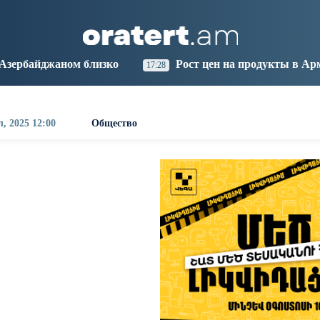
aris
Los Angeles
Beijing
Yerevan
0:02
11:02
02:02
22:02
зко
Рост цен на продукты в Армении ускорился до
17:28
, 2025 12:00
Общество