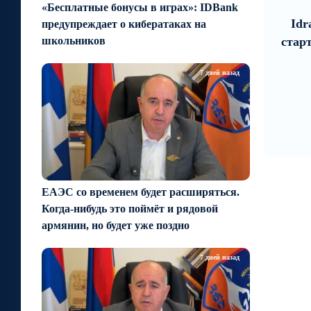
9
1
«Бесплатные бонусы в играх»: IDBank
4 дней назад
оз по
Idram и IDBank - рядом со
В 
предупреждает о кибератаках на
а
стартапами на Seaside Startup
Юн
школьников
Summit
заре
7 дней назад
ЕАЭС со временем будет расширяться.
Когда-нибудь это поймёт и рядовой
армянин, но будет уже поздно
7 дней назад