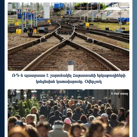
5 ժամ առաջ
ՌԴ-ն պատրաստ է շարունակել Հայաստանի երկաթուղիների
կոնցեսիոն կառավարումը. Օվերչուկ
6 ժամ առաջ