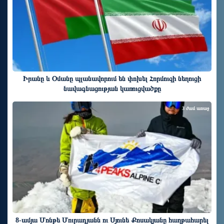
Իրանը և Օմանը պլանավորում են փոխել Հորմուզի նեղուցի
նավագնացության կառուցվածքը
3 ժամ առաջ
8-ամյա Մոնթե Մուրադյանն ու Սյունե Քոսակյանը հաղթահարել