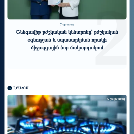
1
2
7 օր առաջ
Շենգավիթ բժշկական կենտրոնը՝ բժշկական
օգնության և սպասարկման որակի
միջազգային նոր մակարդակում
ԼՐԱՀՈՍ
6 րոպե առաջ