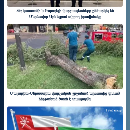
Հնդկաստանի և Իսրայելի վարչապետները քննարկել են
Մերձավոր Արևելքում տիրող իրավիճակը
2 ժամ առաջ
Մալաթիա-Սեբաստիա վարչական շրջանում արմատից փտած
հերթական ծառն է տապալվել
2 ժամ առաջ