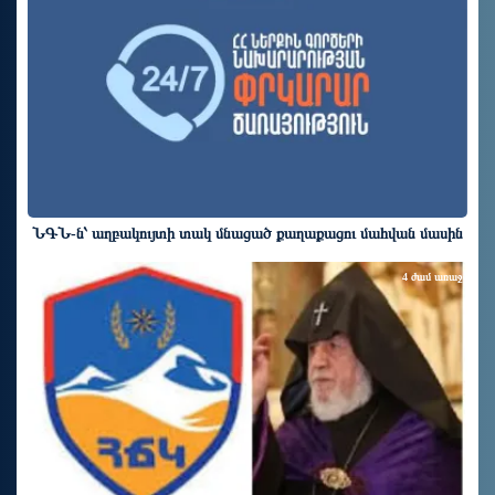
ՆԳՆ-ն՝ աղբակույտի տակ մնացած քաղաքացու մահվան մասին
4 ժամ առաջ