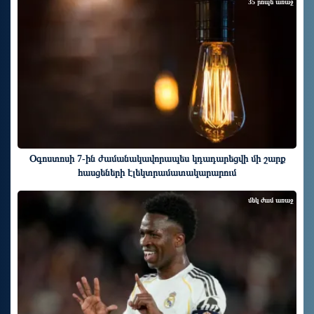
35 րոպե առաջ
Օգոստոսի 7-ին ժամանակավորապես կդադարեցվի մի շարք
հասցեների էլեկտրամատակարարում
մեկ ժամ առաջ