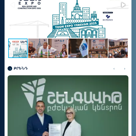
‹
›
ԹՐԵՆԴ