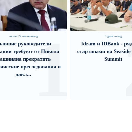
1
около 22 часов назад
5 дней назад
ывшие руководители
Idram и IDBank - ря
акии требуют от Никола
стартапами на Seaside 
ашиняна прекратить
Summit
ические преследования и
давл...