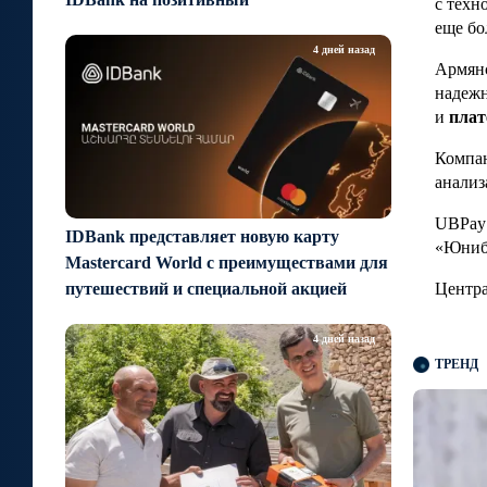
с техн
еще бо
4 дней назад
Армянс
надежн
и
плат
Компа
анализ
UBPay
IDBank представляет новую карту
«Юниб
Mastercard World с преимуществами для
путешествий и специальной акцией
Центра
4 дней назад
ТРЕНД