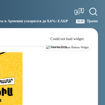
Tbilisi
Moscow
14:18
13:18
рился до 8,6%: ЕАБР
Трамп: США больше не намер
16:39
Could not load widget.
Free Social Share Buttons Widget