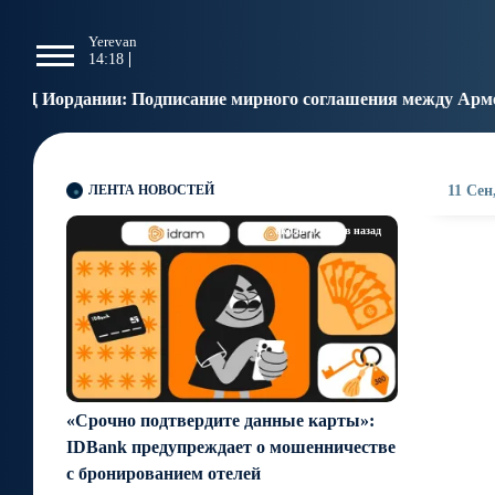
g
Yerevan
Tbilisi
Moscow
P
14:18
14:18
13:18
1
писание мирного соглашения между Арменией и Азербайджа
ЛЕНТА НОВОСТЕЙ
11 Сен
около 17 часов назад
«Срочно подтвердите данные карты»:
IDBank предупреждает о мошенничестве
с бронированием отелей