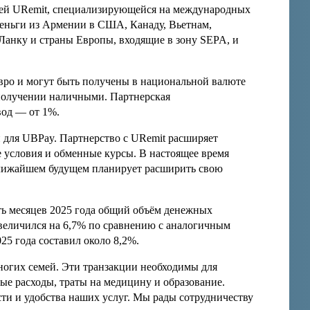
ей URemit
, специализирующейся на международных
деньги из Армении в США, Канаду, Вьетнам,
анку и страны Европы, входящие в зону
SEPA
, и
вро и могут быть получены в национальной валюте
 получении наличными. Партнерская
вод — от 1%.
п для
UBPay
. Партнерство с
URemit
расширяет
е условия и обменные курсы.
В настоящее время
лижайшем будущем планирует расширить свою
ь месяцев 2025 года общий объём денежных
величился на 6,7% по сравнению с аналогичным
25 года составил около 8,2%.
огих семей. Эти транзакции необходимы для
ые расходы, траты на медицину и образование.
и и удобства наших услуг. Мы рады сотрудничеству