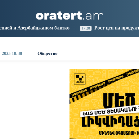
aris
Los Angeles
Beijing
Yerevan
2:18
03:18
18:18
14:18
ном близко
Рост цен на продукты в Армении уско
17:28
, 2025 18:38
Общество