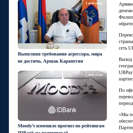
3 дней назад
Армян
денежн
Филипп
обратн
Перево
страны
сеть
U
Выполняя требования агрессора, мира
Выход 
не достичь. Аршак Карапетян
геогра
UBPay 
3 дней назад
партне
По офи
перево
период
«Мы по
обеспе
Moody’s изменило прогноз по рейтингам
Партне
IDBank на позитивный