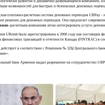
ологически развитой и динамично развивающейся компанией, б
льше возможностей для быстрых и безопасных денежных перево
кая платежно-расчетная система денежных переводов
UBPay
- 
ое решение для денежных переводов. Она предлагает совреме
ежно
–расчетным
компаниям легко интегрировать услуги денеж
ния
URemit
была зарегистрирована в 2006 году как поставщик ф
а финансовых транзакций и отчетности Канады (
FINTRAC
) в с
действует в соответствии с Решением № 32
Ա
Центрального бан
анк».
льный банк Армении выдал разрешение на сотрудничество
UBP