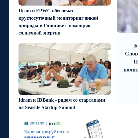
Ucom и FPWC обеспечат
круглосуточный мониторинг дикой
природы в Гнишике с помощью
9
10
солнечной энергии
2 дней назад
m
Мы не хотим, чтобы сатана,
Б
5 дней назад
льная
пришедший к власти, судил
Слов
ных»
христиан за их поступки
П
полит
Idram и IDBank - рядом со стартапами
на Seaside Startup Summit
6 дней назад