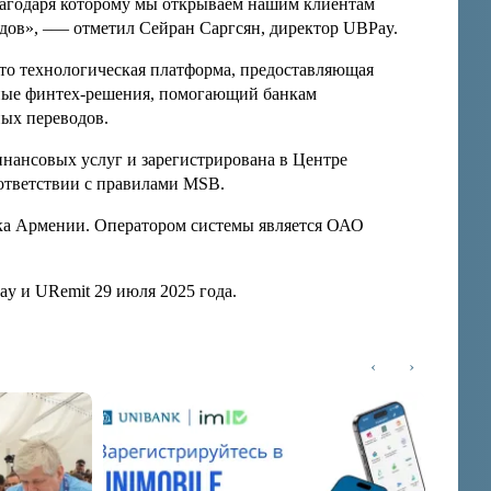
лагодаря которому мы открываем нашим клиентам
дов», –— отметил Сейран Саргсян, директор UBPay
.
это технологическая платформа,
предоставляющая
нные финтех-решения, помогающий банкам
ных переводов.
инансовых услуг и зарегистрирована в Центре
оответствии с правилами
MSB
.
ка Армении. Оператором системы является ОАО
ay
и
URemit
29 июля 2025 года.
‹
›