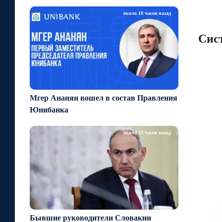
около 18 часов назад
Сис
Мгер Ананян вошел в состав Правления
Юнибанка
около 22 часов назад
Бывшие руководители Словакии