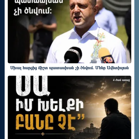
Սխալ հարցից ճիշտ պատասխան չի ծնվում. Մհեր Ավետիսյան
4 ժամ առաջ