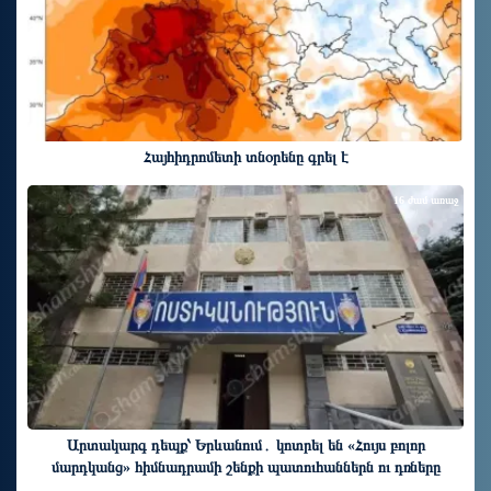
Հայհիդրոմետի տնօրենը գրել է
16 ժամ առաջ
Արտակարգ դեպք՝ Երևանում․ կոտրել են «Հույս բոլոր
մարդկանց» հիմնադրամի շենքի պատուհաններն ու դռները