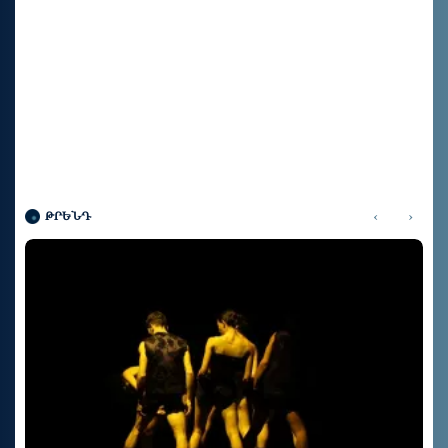
‹
›
ԹՐԵՆԴ