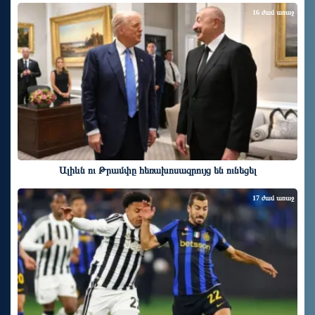
16 ժամ առաջ
Ալիևն ու Թրամփը հեռախոսազրույց են ունեցել
17 ժամ առաջ