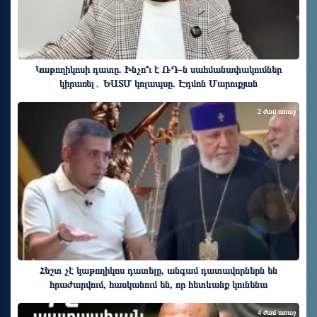
Կաթողիկոսի դատը. Ինչո՞ւ է ՌԴ-ն սահմանափակումներ
կիրառել․ ԵԱՏՄ կոլապսը. Էդմոն Մարուքյան
2 ժամ առաջ
Հեշտ չէ կաթողիկոս դատելը, անգամ դատավորներն են
հրաժարվում, հասկանում են, որ հետևանք կունենա
4 ժամ առաջ