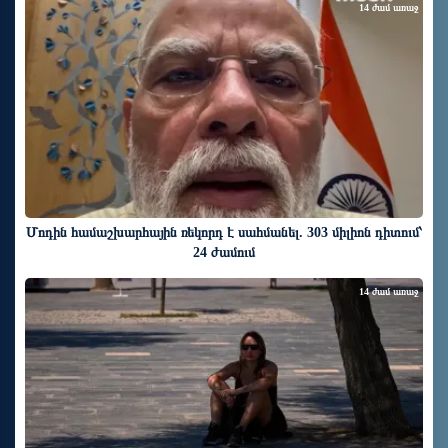
14 ժամ առաջ
Մոդին համաշխարհային ռեկորդ է սահմանել. 303 միլիոն դիտում՝
24 ժամում
14 ժամ առաջ