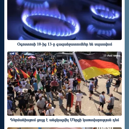
Օգոստոսի 10-ից 13-ը գազանջատումներ են սպասվում
13 ժամ առաջ
Գերմանիայում ցույց է անցկացվել Մերցի կառավարության դեմ