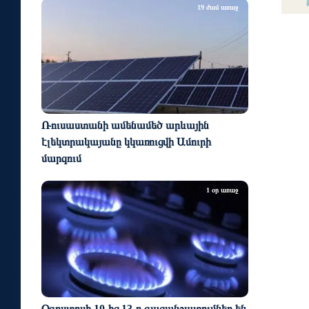
19 ժամ առաջ
Ռուսաստանի ամենամեծ արևային
էլեկտրակայանը կկառուցվի Ամուրի
մարզում
1 օր առաջ
Օգոստոսի 10-ից 13-ը գազանջատումներ են