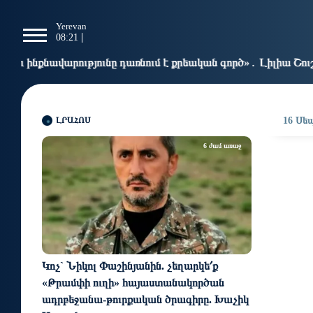
g
Yerevan
Tbilisi
Moscow
P
08:21
08:21
07:21
0
նը դառնում է քրեական գործ»․ Լիլիա Շուշանյան
Կաթ
15:29
ԼՐԱՀՈՍ
16 Սեպ
6 ժամ առաջ
Կոչ` Նիկոլ Փաշինյանին. չեղարկե՛ք
«Թրամփի ուղի» հայաստանակործան
ադրբեջանա-թուրքական ծրագիրը. Խաչիկ