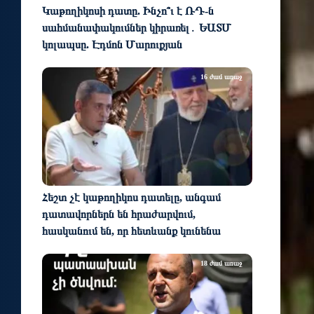
Կաթողիկոսի դատը. Ինչո՞ւ է ՌԴ-ն
սահմանափակումներ կիրառել․ ԵԱՏՄ
կոլապսը. Էդմոն Մարուքյան
16 ժամ առաջ
Հեշտ չէ կաթողիկոս դատելը, անգամ
դատավորներն են հրաժարվում,
հասկանում են, որ հետևանք կունենա
18 ժամ առաջ