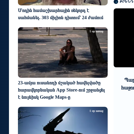
ԹՐԵՆԴ
Մոդին համաշխարհային ռեկորդ է
սահմանել. 303 միլիոն դիտում՝ 24 ժամում
1 օր առաջ
10
ռաջ
5 օր առաջ
մարդիկ երկար
Պարարվեստի նոր ձևաչափի
23-ամյա ուսանողի մշակած հավելվածը
մ. Մենուա
հաջող մեկնարկը Հայաստանում
հարավկորեական App Store-ում շրջանցել
նյան
է նույնիսկ Google Maps-ը
1 օր առաջ