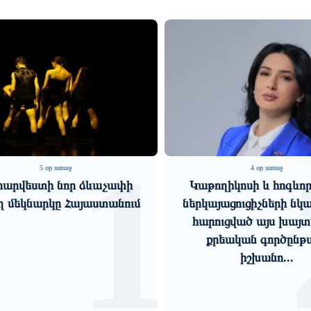
1
2
4 օր առաջ
6 օ
Կաթողիկոսի և հոգևոր դասի
Հնարավոր է՝
ներկայացուցիչների նկատմամբ
հայ ժողովրդին 
հարուցված այս խայտառակ
և ծանր պա
քրեական գործընթացը
հայրենիքի. 
իշխանո...