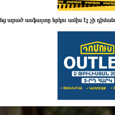
նց արած ասֆալտը երկու ամիս էլ չի դիման