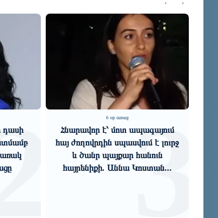
‹
›
3
ր առաջ
6 օր առաջ
 մոտ ապագայում
Իշխանությունների վարած սխալ
սպասվում է լուրջ
քաղաքականության արդյունքում
յքար հանուն
գյուղացին այսօր մեծ խնդիրներ
Աննա Կոստան...
ունի. Մենուա Սո...