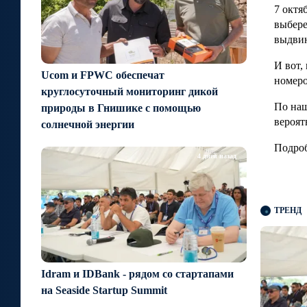
7 октя
выбере
выдвин
И вот,
Ucom и FPWC обеспечат
номеро
круглосуточный мониторинг дикой
По наш
природы в Гнишике с помощью
вероят
солнечной энергии
Подроб
4 дней назад
ТРЕНД
Idram и IDBank - рядом со стартапами
на Seaside Startup Summit