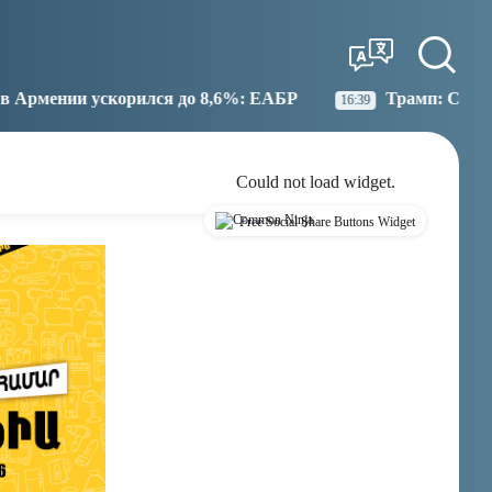
Tbilisi
Moscow
20:52
19:52
я до 8,6%: ЕАБР
Трамп: США больше не намерены 
16:39
Could not load widget.
Free Social Share Buttons Widget