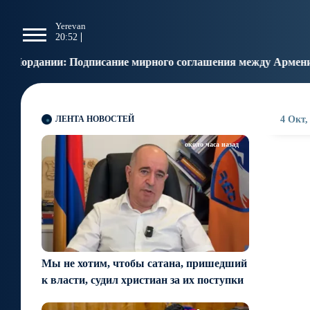
g
Yerevan
Tbilisi
Moscow
P
20:52
20:52
19:52
1
ание мирного соглашения между Арменией и Азербайджаном
ЛЕНТА НОВОСТЕЙ
4 Окт,
около часа назад
Мы не хотим, чтобы сатана, пришедший
к власти, судил христиан за их поступки