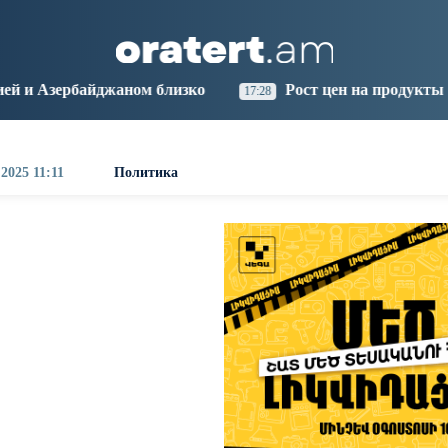
aris
Los Angeles
Beijing
Yerevan
8:52
09:52
00:52
20:52
 близко
Рост цен на продукты в Армении ускорилс
17:28
 2025 11:11
Политика