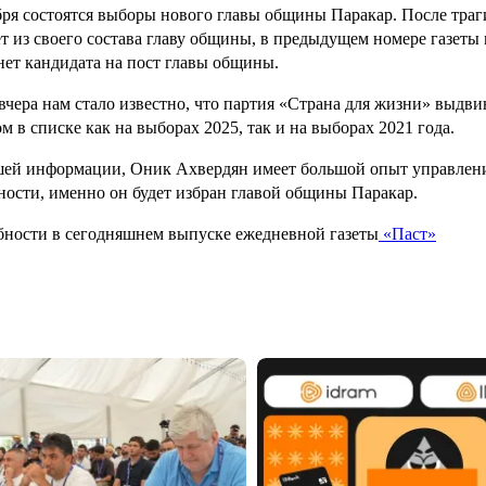
бря состоятся выборы нового главы общины Паракар. После тра
т из своего состава главу общины, в предыдущем номере газеты
ет кандидата на пост главы общины.
 вчера нам стало известно, что партия «Страна для жизни» выд
м в списке как на выборах 2025, так и на выборах 2021 года.
ей информации, Оник Ахвердян имеет большой опыт управления
ности, именно он будет избран главой общины Паракар.
ности в сегодняшнем выпуске ежедневной газеты
«Паст»