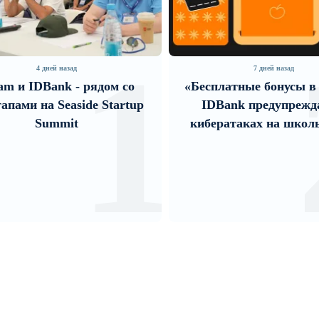
2
7 дней назад
4 дней назад
платные бонусы в играх»:
В мобильном прило
Bank предупреждает о
Юнибанка теперь 
ератаках на школьников
зарегистрироваться 
помощью imI