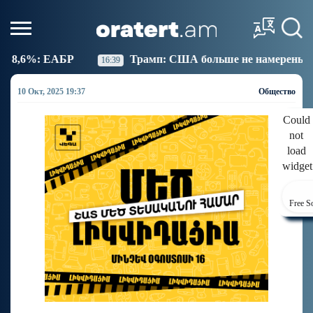
Трамп: США больше не намерены вести торговлю с И
16:39
10 Окт, 2025 19:37
Общество
Could
not
load
widget
Free S