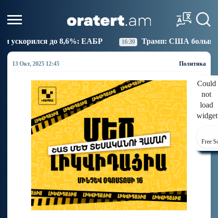
6%: ЕАБР
Трамп: США больше не намерены вести т
16:39
13 Окт, 2025 12:45
Политика
Could
not
load
widget
Free S