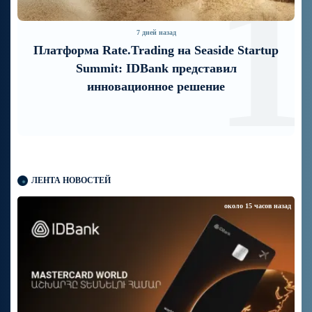
1
2
5 дней назад
«Бесплатные бонусы в играх»: IDBank
предупреждает о кибератаках на
школьников
ЛЕНТА НОВОСТЕЙ
около 15 часов назад