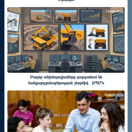
3 րոպե առաջ
Բարձր տեխնոլոգիաները զարգանում են
հանքարդյունաբերության շնորհիվ․ ԶՊՄԿ
24 րոպե առաջ