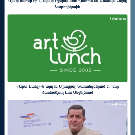
Այսօր ամոթի օր է, այսօր Էջմիածնում դատում են Ամենայն Հայոց
Կաթողիկոսին
3 ժամ առաջ
«Արտ Լանչ»-ն արդեն Միացյալ Նահանգներում է․ նոր
մասնաճյուղ Լոս Անջելեսում
27 րոպե առաջ