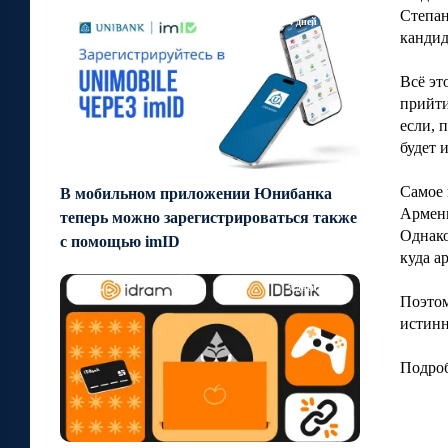
Степан
4 дней назад
кандид
Всё эт
прийти
если, 
будет 
Самое 
В мобильном приложении Юнибанка
Армени
теперь можно зарегистрироваться также
Однако
с помощью imID
куда а
7 дней назад
Поэтом
истинн
Подроб