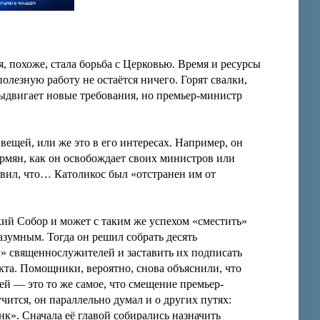
 похоже, стала борьба с Церковью. Время и ресурсы
полезную работу не остаётся ничего. Горят свалки,
ыдвигает новые требования, но премьер-министр
ещей, или же это в его интересах. Например, он
армян, как он освобождает своих министров или
явил, что… Католикос был «отстранен им от
кий Собор и может с таким же успехом «сместить»
зумным. Тогда он решил собрать десять
» священнослужителей и заставить их подписать
та. Помощники, вероятно, снова объяснили, что
й — это то же самое, что смещение премьер-
ится, он параллельно думал и о других путях:
к». Сначала её главой собирались назначить