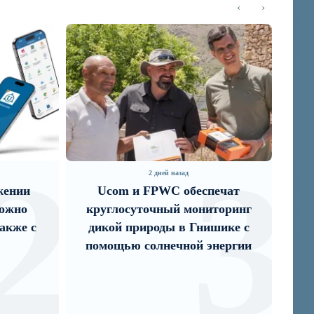
‹
›
3
2 дней назад
2 дней назад
Ucom и FPWC обеспечат
IDBank представл
руглосуточный мониторинг
карту Mastercard
икой природы в Гнишике с
преимущества
омощью солнечной энергии
путешествий и сп
акци...