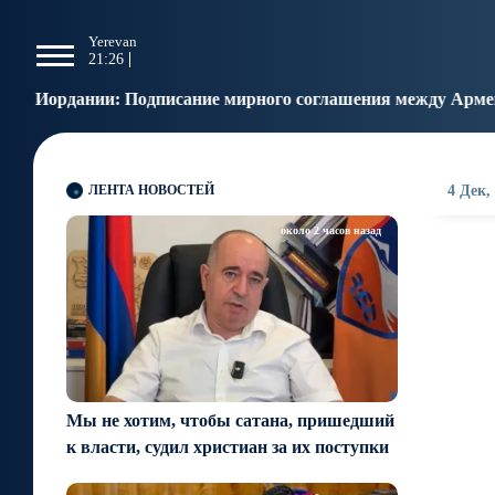
g
Yerevan
Tbilisi
Moscow
P
21:26
21:26
20:26
1
ание мирного соглашения между Арменией и Азербайджано
ЛЕНТА НОВОСТЕЙ
4 Дек,
около 2 часов назад
Мы не хотим, чтобы сатана, пришедший
к власти, судил христиан за их поступки