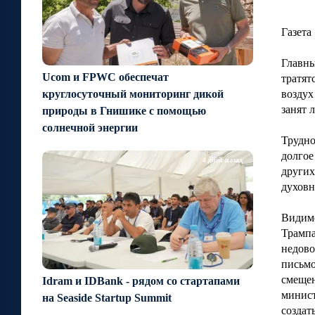
Газета
Главны
Ucom и FPWC обеспечат
тратят
воздух
круглосуточный мониторинг дикой
занят 
природы в Гнишике с помощью
солнечной энергии
Трудно
долгое
4 дней назад
других
духовн
Видимо
Трампа
недово
письмо
смещен
Idram и IDBank - рядом со стартапами
минист
на Seaside Startup Summit
создат