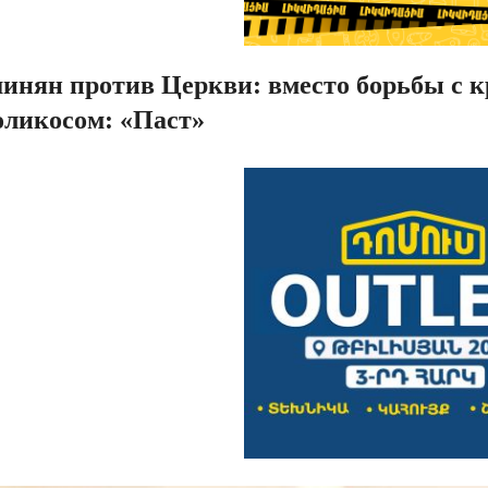
инян против Церкви: вместо борьбы с к
оликосом: «Паст»