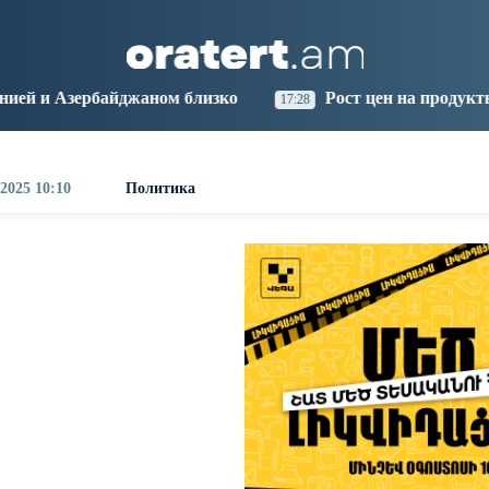
aris
Los Angeles
Beijing
Yerevan
9:26
10:26
01:26
21:26
м близко
Рост цен на продукты в Армении ускорил
17:28
 2025 10:10
Политика