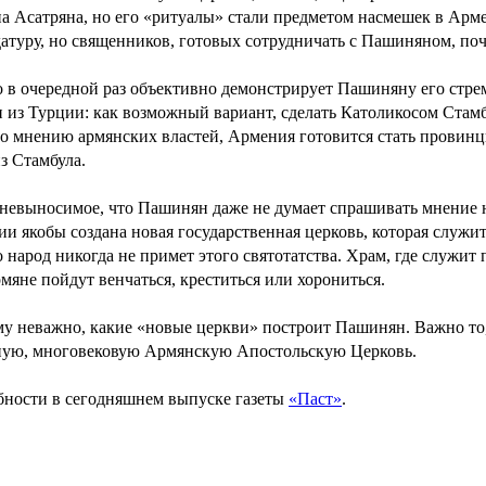
а Асатряна, но его «ритуалы» стали предметом насмешек в Арм
атуру, но священников, готовых сотрудничать с Пашиняном, поч
о в очередной раз объективно демонстрирует Пашиняну его стр
 из Турции: как возможный вариант, сделать Католикосом Стам
по мнению армянских властей, Армения готовится стать провин
из Стамбула.
невыносимое, что Пашинян даже не думает спрашивать мнение на
и якобы создана новая государственная церковь, которая служит 
 народ никогда не примет этого святотатства. Храм, где служит 
рмяне пойдут венчаться, креститься или хорониться.
у неважно, какие «новые церкви» построит Пашинян. Важно то, 
ую, многовековую Армянскую Апостольскую Церковь.
ности в сегодняшнем выпуске газеты
«Паст»
.