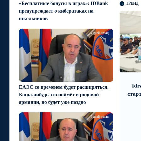
«Бесплатные бонусы в играх»: IDBank
ТРЕНД
предупреждает о кибератаках на
школьников
7 дней назад
9
1 день назад
4 дней назад
dy’s изменило прогноз по
Idram и IDBank - р
ЕАЭС со временем будет расширяться.
рейтингам IDBank на
стартапами на Seaside
Когда-нибудь это поймёт и рядовой
позитивный
Summit
армянин, но будет уже поздно
7 дней назад