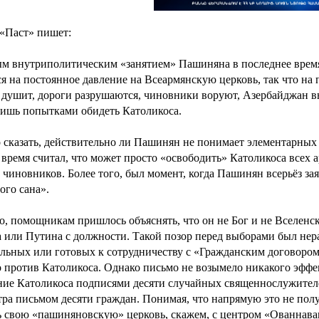
 «Паст» пишет:
м внутриполитическим «занятием» Пашиняна в последнее время,
ся на постоянное давление на Всеармянскую церковь, так что на 
 душит, дороги разрушаются, чиновники воруют, Азербайджан в
лишь попытками обидеть Католикоса.
 сказать, действительно ли Пашинян не понимает элементарных в
 время считал, что может просто «освободить» Католикоса всех 
 чиновников. Более того, был момент, когда Пашинян всерьёз за
ого сана».
, помощникам пришлось объяснять, что он не Бог и не Вселенс
 или Путина с должности. Такой позор перед выборами был нера
льных или готовых к сотрудничеству с «Гражданским договором
 против Католикоса. Однако письмо не возымело никакого эффек
ие Католикоса подписями десяти случайных священнослужителе
ра письмом десяти граждан. Понимая, что напрямую это не получ
ь свою «пашиняновскую» церковь, скажем, с центром «Ованнаван