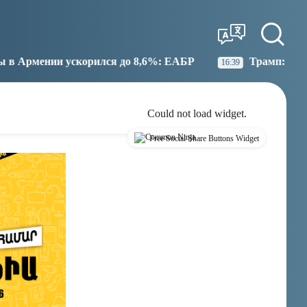
Tbilisi
Moscow
21:26
20:26
ся до 8,6%: ЕАБР
Трамп: США больше не намерены
16:39
Could not load widget.
Free Social Share Buttons Widget