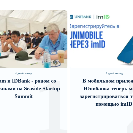
1
2
4 дней назад
ядом со
В мобильном приложении
 Startup
Юнибанка теперь можно
к
зарегистрироваться также с
д
помощью imID
п