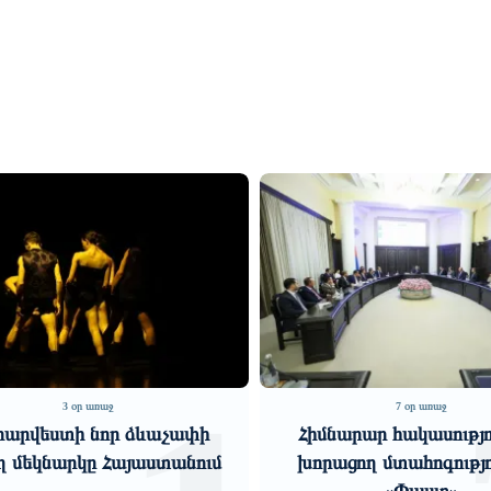
7 օր առաջ
ևաչափի
Հիմնարար հակասություններ,
Ե
աստանում
խորացող մտահոգություններ.
Ա