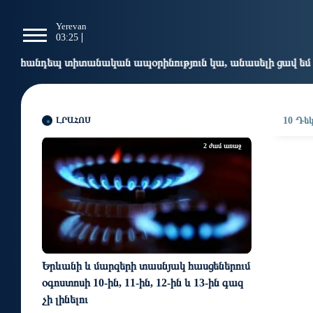
g
Yerevan
Tbilisi
Moscow
P
03:25
03:25
02:25
0
ան ապօրինություն կա, անասելի ցավ եմ զգում. Վարդևանյա
ԼՐԱՀՈՍ
10 Դեկ
2 ժամ առաջ
Երևանի և մարզերի տասնյակ հասցեներում
օգոստոսի 10-ին, 11-ին, 12-ին և 13-ին գազ
չի լինելու