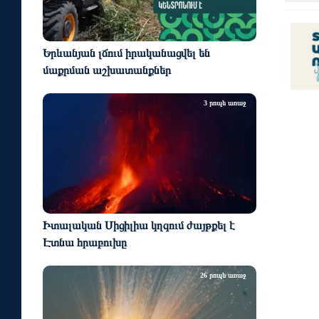
Երևանյան լճում իրականացվել են
մաքրման աշխատանքներ
3 րոպե առաջ
Իտալական Սիցիլիա կղզում ժայթքել է
Էտնա հրաբուխը
26 րոպե առաջ