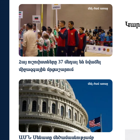
մեկ ժամ առաջ
Կար
Հայ ուշուիստները 37 մեդալ են նվաճել
միջազգային մրցաշարում
մեկ ժամ առաջ
ԱՄՆ Սենատը մեծամասնությամբ