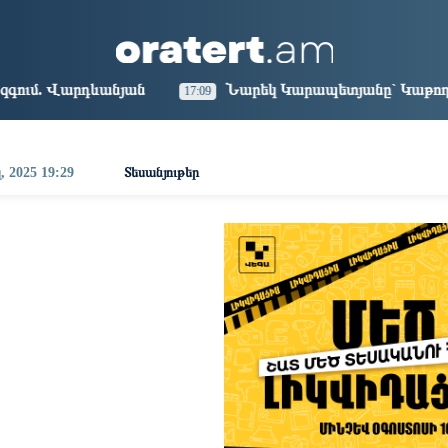
aris
Los Angeles
Beijing
Yerevan
1:25
16:25
07:25
03:25
ն
Նարեկ Կարապետյանը` Կաթողիկոսին հեռացնել փոր
17:09
, 2025 19:29
Տեսանյութեր