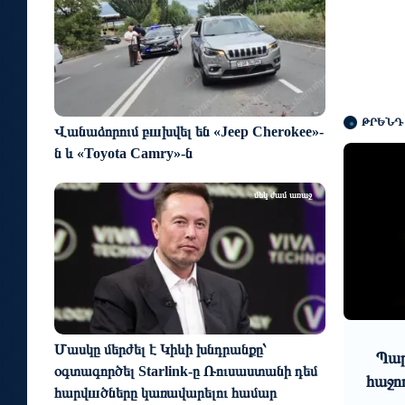
ԹՐԵՆԴ
Վանաձորում բшխվել են «Jeep Cherokee»-
ն և «Toyota Camry»-ն
մեկ ժամ առաջ
6 օր առաջ
3 օր առաջ
Մասկը մերժել է Կիևի խնդրանքը՝
վետիք Չալաբյանը լքել է
Պարարվեստի նոր ձ
օգտագործել Starlink-ը Ռուսաստանի դեմ
Kinsey" ընկերությունն ու
հաջող մեկնարկը Հայ
հարվшծները կառավարելու համար