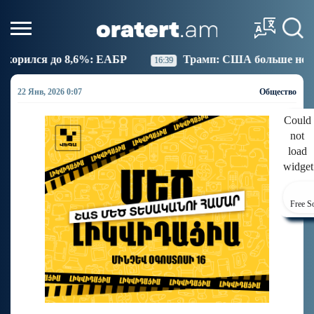
6%: ЕАБР
Трамп: США больше не намерены вести т
16:39
22 Янв, 2026 0:07
Общество
Could
not
load
widget
Free S