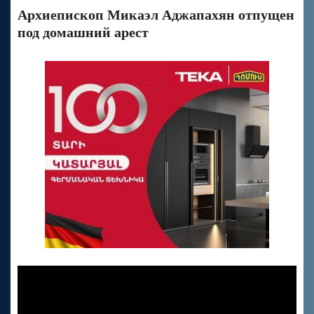
Архиепископ Микаэл Аджапахян отпущен
под домашний арест