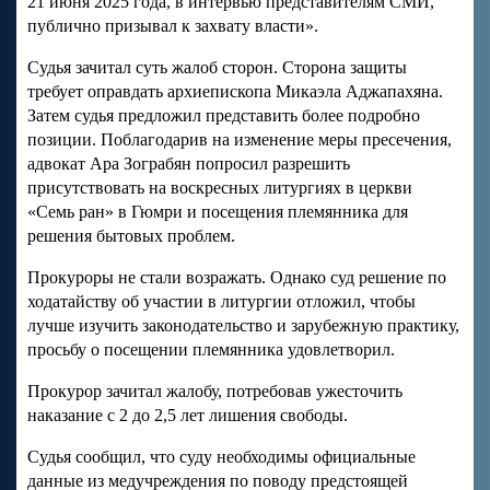
21 июня 2025 года, в интервью представителям СМИ,
публично призывал к захвату власти».
Судья зачитал суть жалоб сторон. Сторона защиты
требует оправдать архиепископа Микаэла Аджапахяна.
Затем судья предложил представить более подробно
позиции. Поблагодарив на изменение меры пресечения,
адвокат Ара Зограбян попросил разрешить
присутствовать на воскресных литургиях в церкви
«Семь ран» в Гюмри и посещения племянника для
решения бытовых проблем.
Прокуроры не стали возражать. Однако суд решение по
ходатайству об участии в литургии отложил, чтобы
лучше изучить законодательство и зарубежную практику,
просьбу о посещении племянника удовлетворил.
Прокурор зачитал жалобу, потребовав ужесточить
наказание с 2 до 2,5 лет лишения свободы.
Судья сообщил, что суду необходимы официальные
данные из медучреждения по поводу предстоящей