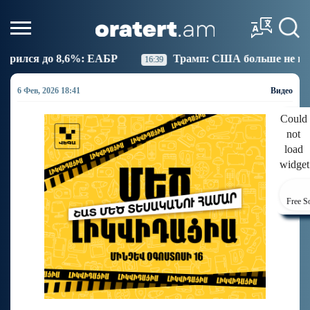
ЕАБР
Трамп: США больше не намерены вести торго
16:39
6 Фев, 2026 18:41
Видео
Could
not
load
widget
Free S